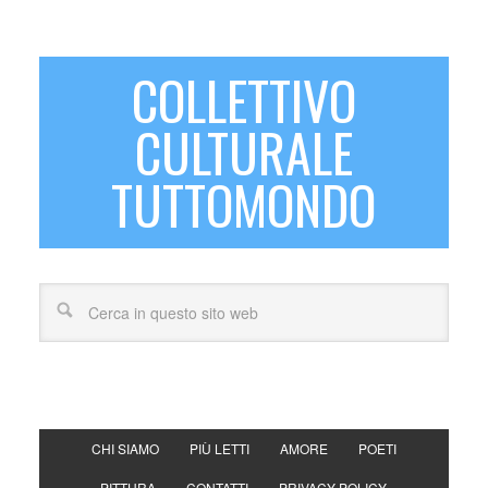
COLLETTIVO
CULTURALE
TUTTOMONDO
CHI SIAMO
PIÙ LETTI
AMORE
POETI
PITTURA
CONTATTI
PRIVACY POLICY