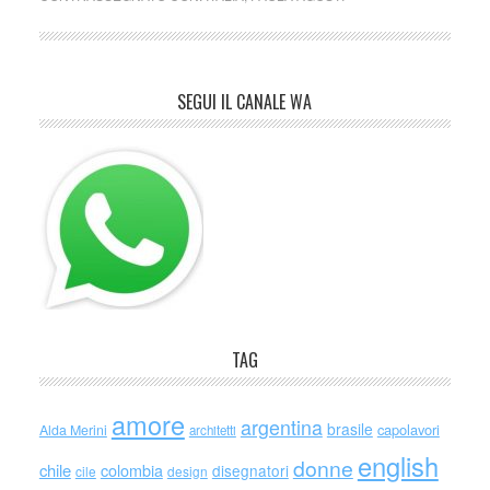
SEGUI IL CANALE WA
TAG
amore
argentina
brasile
capolavori
Alda Merini
architetti
english
donne
chile
colombia
disegnatori
cile
design