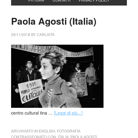
Paola Agosti (Italia)
29/11/2018
BY
CARLAITA
centro cultural tina …
[Leggi di più...]
ARCHIVIATO IN:
ENGLISH
,
FOTOGRAFIA
CONTRASSEGNATO CON:
ITALIA
,
PAOLA AGOSTI