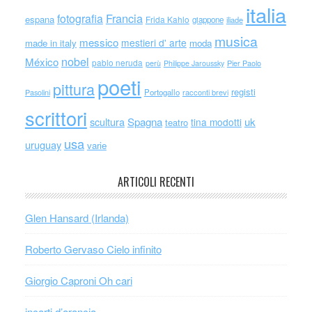
italia
Francia
fotografia
espana
Frida Kahlo
giappone
iliade
musica
messico
mestieri d' arte
made in italy
moda
nobel
México
pablo neruda
perù
Philippe Jaroussky
Pier Paolo
poeti
pittura
registi
Portogallo
racconti brevi
Pasolini
scrittori
scultura
Spagna
uk
tina modotti
teatro
usa
uruguay
varie
ARTICOLI RECENTI
Glen Hansard (Irlanda)
Roberto Gervaso Cielo infinito
Giorgio Caproni Oh cari
incarti d’arancia