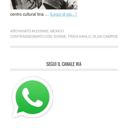
centro cultural tina …
[Leggi di più...]
ARCHIVIATO IN:
DONNE
,
MEXICO
CONTRASSEGNATO CON:
DONNE
,
FRIDA KAHLO
,
OLGA CAMPOS
SEGUI IL CANALE WA