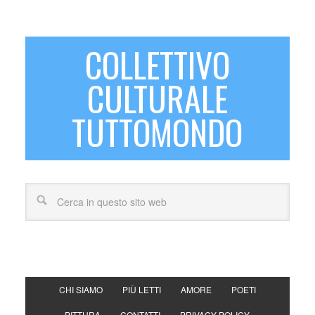
COLLETTIVO
CULTURALE
TUTTOMONDO
CHI SIAMO
PIÙ LETTI
AMORE
POETI
PITTURA
CONTATTI
PRIVACY POLICY