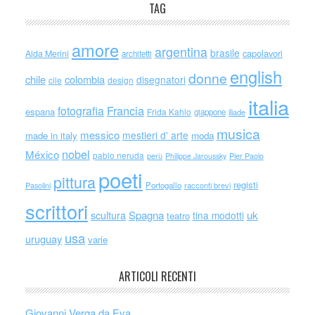
TAG
amore
argentina
brasile
capolavori
Alda Merini
architetti
english
donne
chile
colombia
disegnatori
cile
design
italia
Francia
fotografia
espana
Frida Kahlo
giappone
iliade
musica
messico
mestieri d' arte
made in italy
moda
nobel
México
pablo neruda
perù
Philippe Jaroussky
Pier Paolo
poeti
pittura
registi
Portogallo
racconti brevi
Pasolini
scrittori
scultura
Spagna
uk
tina modotti
teatro
usa
uruguay
varie
ARTICOLI RECENTI
Giovanni Verga da Eva