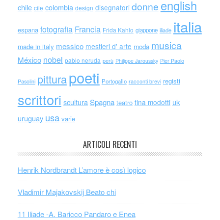
english
donne
chile
colombia
disegnatori
cile
design
italia
Francia
fotografia
espana
Frida Kahlo
giappone
iliade
musica
messico
mestieri d' arte
made in italy
moda
nobel
México
pablo neruda
perù
Philippe Jaroussky
Pier Paolo
poeti
pittura
registi
Portogallo
racconti brevi
Pasolini
scrittori
scultura
Spagna
uk
tina modotti
teatro
usa
uruguay
varie
ARTICOLI RECENTI
Henrik Nordbrandt L’amore è così logico
Vladimir Majakovskij Beato chi
11 Iliade -A. Baricco Pandaro e Enea