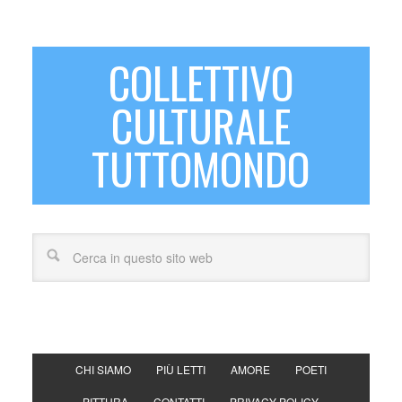
COLLETTIVO
CULTURALE
TUTTOMONDO
CHI SIAMO
PIÙ LETTI
AMORE
POETI
PITTURA
CONTATTI
PRIVACY POLICY