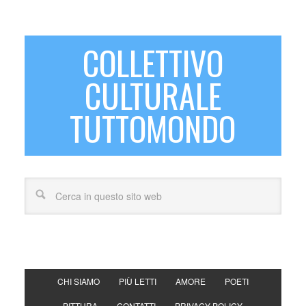
COLLETTIVO
CULTURALE
TUTTOMONDO
CHI SIAMO
PIÙ LETTI
AMORE
POETI
PITTURA
CONTATTI
PRIVACY POLICY