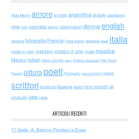
amore
argentina
brasile
capolavori
Alda Merini
architetti
english
donne
chile
colombia
disegnatori
cile
design
italia
Francia
fotografia
espana
Frida Kahlo
giappone
iliade
musica
messico
mestieri d' arte
made in italy
moda
nobel
México
pablo neruda
perù
Philippe Jaroussky
Pier Paolo
poeti
pittura
registi
Portogallo
racconti brevi
Pasolini
scrittori
scultura
Spagna
uk
tina modotti
teatro
usa
uruguay
varie
ARTICOLI RECENTI
11 Iliade -A. Baricco Pandaro e Enea