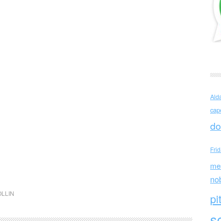
Ald
cap
do
Fri
me
no
OLLIN
pi
sc