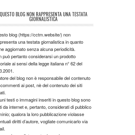
QUESTO BLOG NON RAPPRESENTA UNA TESTATA
GIORNALISTICA
sto blog (https://cctm.website/) non
presenta una testata giornalistica in quanto
ne aggiornato senza alcuna periodicità.
 può pertanto considerarsi un prodotto
toriale ai sensi della legge italiana n° 62 del
3.2001.
utore del blog non è responsabile del contenuto
 commenti ai post, nè del contenuto dei siti
ati.
uni testi o immagini inseriti in questo blog sono
tti da internet e, pertanto, considerati di pubblico
inio; qualora la loro pubblicazione violasse
ntuali diritti d’autore, vogliate comunicarlo via
il.