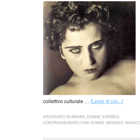
collettivo culturale …
[Leggi di più...]
ARCHIVIATO IN:
AMORE
,
DONNE
,
ESPAÑOL
CONTRASSEGNATO CON:
DONNE
,
MESSICO
,
NAHUI 