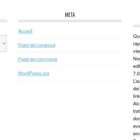
META
Accedi
Que
rap
Feed dei contenuti
vie
Non
Feed dei commenti
edi
WordPress.org
7.0
L’a
dei
link
Alc
tra
dom
eve
ema