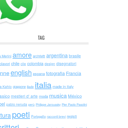
TAG
amore
argentina
brasile
a Merini
architetti
chile
colombia
disegnatori
olavori
cile
design
english
nne
Francia
fotografia
espana
italia
made in italy
da Kahlo
giappone
iliade
musica
ssico
México
mestieri d' arte
moda
bel
pablo neruda
perù
Philippe Jaroussky
Pier Paolo Pasolini
poeti
ttura
registi
Portogallo
racconti brevi
rittori