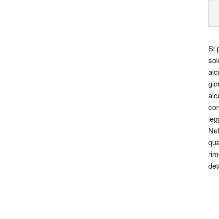
Si 
sol
alc
gio
alc
con
leg
Nel
qua
rim
det