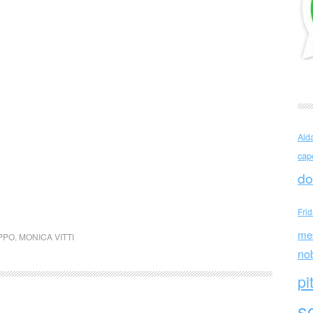
Ald
cap
do
Fri
me
PPO
,
MONICA VITTI
no
pi
sc