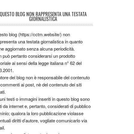
QUESTO BLOG NON RAPPRESENTA UNA TESTATA
GIORNALISTICA
sto blog (https://cctm.website/) non
presenta una testata giornalistica in quanto
ne aggiornato senza alcuna periodicità.
 può pertanto considerarsi un prodotto
toriale ai sensi della legge italiana n° 62 del
3.2001.
utore del blog non è responsabile del contenuto
 commenti ai post, nè del contenuto dei siti
ati.
uni testi o immagini inseriti in questo blog sono
tti da internet e, pertanto, considerati di pubblico
inio; qualora la loro pubblicazione violasse
ntuali diritti d’autore, vogliate comunicarlo via
il.