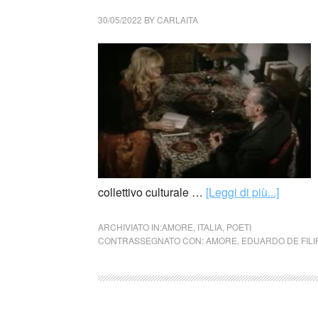
30/05/2022
BY
CARLAITA
collettivo culturale …
[Leggi di più...]
ARCHIVIATO IN:
AMORE
,
ITALIA
,
POETI
CONTRASSEGNATO CON:
AMORE
,
EDUARDO DE FILI