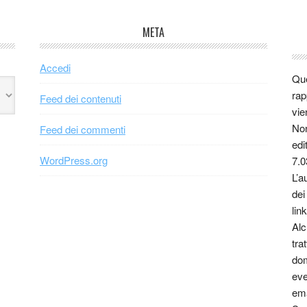
META
Accedi
Que
rap
Feed dei contenuti
vie
Non
Feed dei commenti
edi
WordPress.org
7.0
L’a
dei
link
Alc
tra
dom
eve
ema