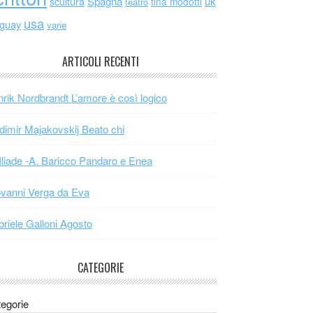
scultura
Spagna
uk
tina modotti
teatro
usa
uguay
varie
ARTICOLI RECENTI
rik Nordbrandt L’amore è così logico
dimir Majakovskij Beato chi
Iliade -A. Baricco Pandaro e Enea
vanni Verga da Eva
riele Galloni Agosto
CATEGORIE
egorie