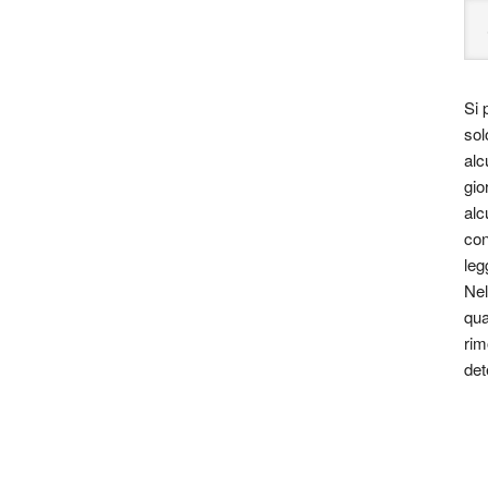
Si 
sol
alc
gio
alc
con
leg
Nel
qua
rim
det