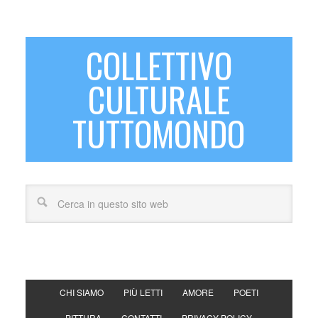
COLLETTIVO
CULTURALE
TUTTOMONDO
CHI SIAMO
PIÙ LETTI
AMORE
POETI
PITTURA
CONTATTI
PRIVACY POLICY