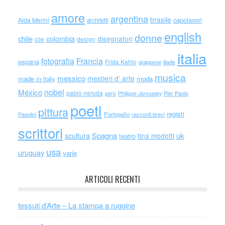
amore
argentina
brasile
capolavori
Alda Merini
architetti
english
donne
chile
colombia
disegnatori
cile
design
italia
Francia
fotografia
espana
Frida Kahlo
giappone
iliade
musica
messico
mestieri d' arte
made in italy
moda
nobel
México
pablo neruda
perù
Philippe Jaroussky
Pier Paolo
poeti
pittura
registi
Portogallo
racconti brevi
Pasolini
scrittori
scultura
Spagna
uk
tina modotti
teatro
usa
uruguay
varie
ARTICOLI RECENTI
tessuti d’Arte – La stampa a ruggine