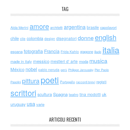
TAG
amore
argentina
brasile
capolavori
Alda Merini
architetti
english
donne
chile
colombia
disegnatori
cile
design
italia
Francia
fotografia
espana
Frida Kahlo
giappone
iliade
musica
messico
mestieri d' arte
made in italy
moda
nobel
México
pablo neruda
perù
Philippe Jaroussky
Pier Paolo
poeti
pittura
registi
Portogallo
racconti brevi
Pasolini
scrittori
scultura
Spagna
uk
tina modotti
teatro
usa
uruguay
varie
ARTICOLI RECENTI