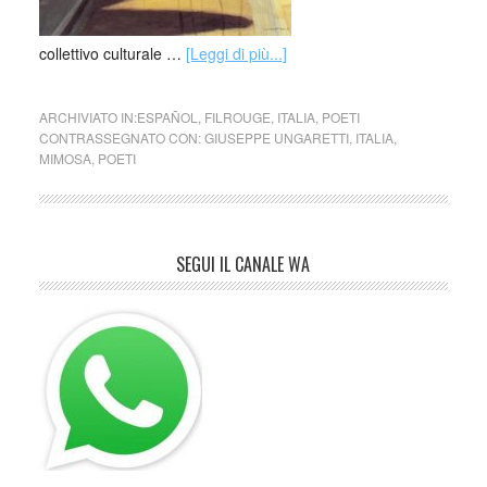
collettivo culturale …
[Leggi di più...]
ARCHIVIATO IN:
ESPAÑOL
,
FILROUGE
,
ITALIA
,
POETI
CONTRASSEGNATO CON:
GIUSEPPE UNGARETTI
,
ITALIA
,
MIMOSA
,
POETI
SEGUI IL CANALE WA