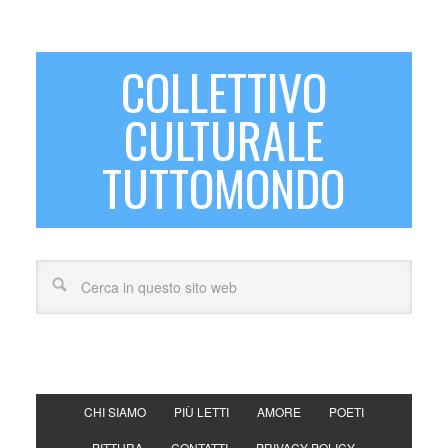
COLLETTIVO
CULTURALE
TUTTOMONDO
CHI SIAMO
PIÙ LETTI
AMORE
POETI
PITTURA
CONTATTI
PRIVACY POLICY