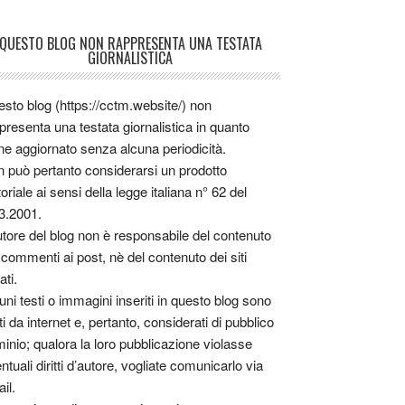
QUESTO BLOG NON RAPPRESENTA UNA TESTATA
GIORNALISTICA
sto blog (https://cctm.website/) non
presenta una testata giornalistica in quanto
ne aggiornato senza alcuna periodicità.
 può pertanto considerarsi un prodotto
toriale ai sensi della legge italiana n° 62 del
3.2001.
utore del blog non è responsabile del contenuto
 commenti ai post, nè del contenuto dei siti
ati.
uni testi o immagini inseriti in questo blog sono
tti da internet e, pertanto, considerati di pubblico
inio; qualora la loro pubblicazione violasse
ntuali diritti d’autore, vogliate comunicarlo via
il.