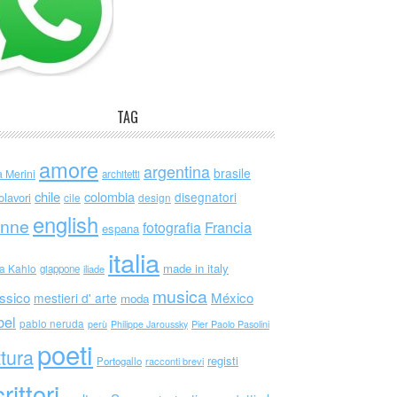
TAG
amore
argentina
brasile
a Merini
architetti
chile
colombia
disegnatori
olavori
cile
design
english
nne
Francia
fotografia
espana
italia
made in italy
da Kahlo
giappone
iliade
musica
ssico
México
mestieri d' arte
moda
bel
pablo neruda
perù
Philippe Jaroussky
Pier Paolo Pasolini
poeti
ttura
registi
Portogallo
racconti brevi
rittori