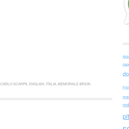
Ald
cap
do
,
CARLO SCARPA
,
ENGLISH
,
ITALIA
,
MEMORIALE BRION
Fri
me
no
pi
sc