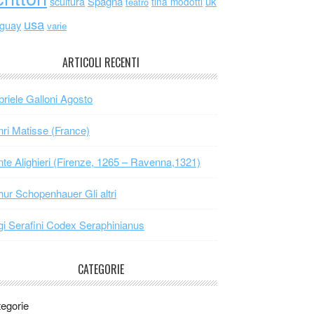
scultura
Spagna
uk
tina modotti
teatro
usa
uguay
varie
ARTICOLI RECENTI
riele Galloni Agosto
ri Matisse (France)
te Alighieri (Firenze, 1265 – Ravenna,1321)
hur Schopenhauer Gli altri
gi Serafini Codex Seraphinianus
CATEGORIE
egorie