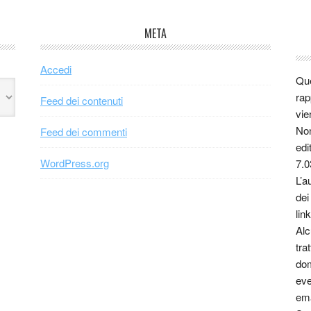
META
Accedi
Que
rap
Feed dei contenuti
vie
Non
Feed dei commenti
edi
WordPress.org
7.0
L’a
dei
link
Alc
tra
dom
eve
ema