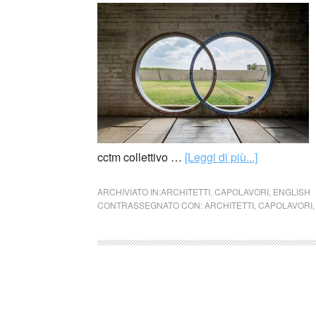
cctm collettivo …
[Leggi di più...]
ARCHIVIATO IN:
ARCHITETTI
,
CAPOLAVORI
,
ENGLISH
CONTRASSEGNATO CON:
ARCHITETTI
,
CAPOLAVORI