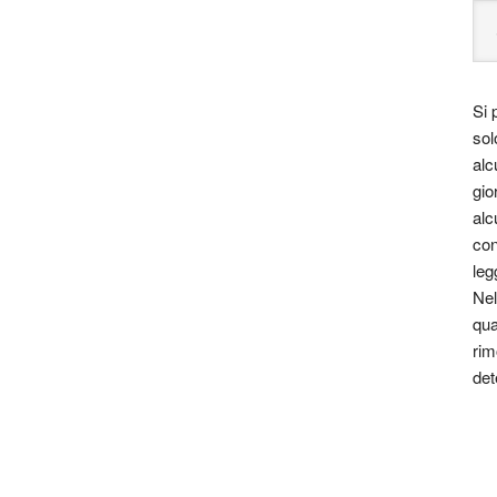
Si 
sol
alc
gio
alc
con
leg
Nel
qua
rim
det