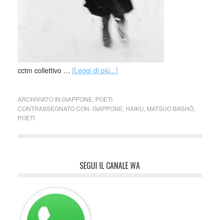
cctm collettivo …
[Leggi di più...]
ARCHIVIATO IN:
GIAPPONE
,
POETI
CONTRASSEGNATO CON:
GIAPPONE
,
HAIKU
,
MATSUO BASHŌ
,
POETI
SEGUI IL CANALE WA