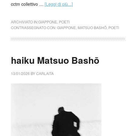
cctm collettivo …
[Leggi di più...]
ARCHIVIATO IN:
GIAPPONE
,
POETI
CONTRASSEGNATO CON:
GIAPPONE
,
MATSUO BASHŌ
,
POETI
haiku Matsuo Bashō
13/01/2026
BY
CARLAITA