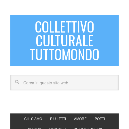
COLLETTIVO
CULTURALE
TUTTOMONDO
CHI SIAMO
PIÙ LETTI
AMORE
POETI
PITTURA
CONTATTI
PRIVACY POLICY