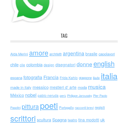
TAG
amore
argentina
brasile
capolavori
Alda Merini
architetti
english
donne
chile
colombia
disegnatori
cile
design
italia
Francia
fotografia
espana
Frida Kahlo
giappone
iliade
musica
messico
mestieri d' arte
made in italy
moda
nobel
México
pablo neruda
perù
Philippe Jaroussky
Pier Paolo
poeti
pittura
registi
Portogallo
racconti brevi
Pasolini
scrittori
scultura
Spagna
uk
tina modotti
teatro