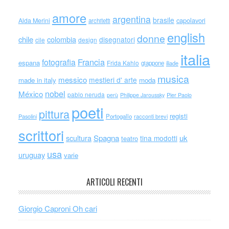
amore
argentina
brasile
capolavori
Alda Merini
architetti
english
donne
chile
colombia
disegnatori
cile
design
italia
Francia
fotografia
espana
Frida Kahlo
giappone
iliade
musica
messico
mestieri d' arte
made in italy
moda
nobel
México
pablo neruda
perù
Philippe Jaroussky
Pier Paolo
poeti
pittura
registi
Portogallo
racconti brevi
Pasolini
scrittori
scultura
Spagna
uk
tina modotti
teatro
usa
uruguay
varie
ARTICOLI RECENTI
Giorgio Caproni Oh cari