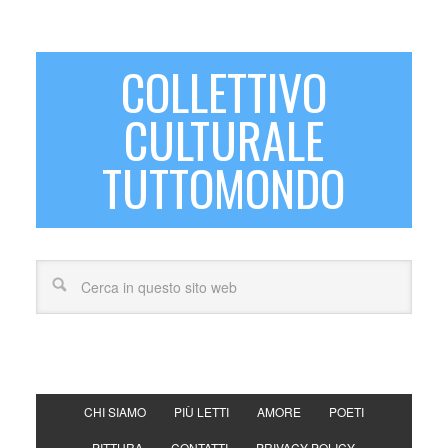
COLLETTIVO
CULTURALE
TUTTOMONDO
CHI SIAMO
PIÙ LETTI
AMORE
POETI
PITTURA
CONTATTI
PRIVACY POLICY