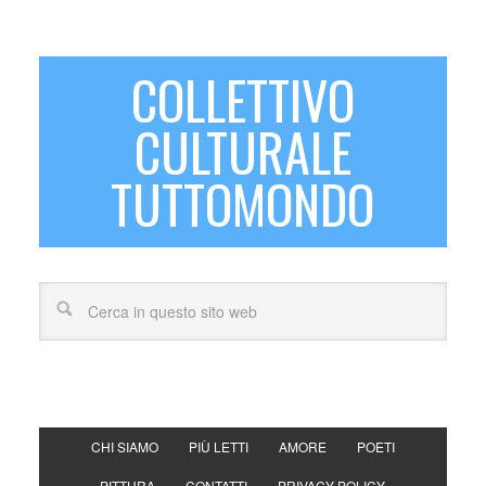
COLLETTIVO
CULTURALE
TUTTOMONDO
CHI SIAMO
PIÙ LETTI
AMORE
POETI
PITTURA
CONTATTI
PRIVACY POLICY