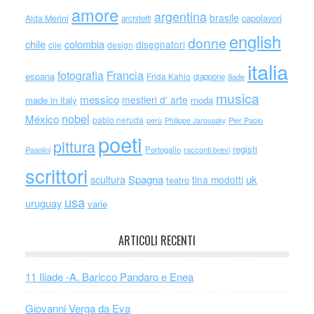
amore
argentina
brasile
capolavori
Alda Merini
architetti
english
donne
chile
colombia
disegnatori
cile
design
italia
Francia
fotografia
espana
Frida Kahlo
giappone
iliade
musica
messico
mestieri d' arte
made in italy
moda
nobel
México
pablo neruda
perù
Philippe Jaroussky
Pier Paolo
poeti
pittura
registi
Portogallo
racconti brevi
Pasolini
scrittori
scultura
Spagna
uk
tina modotti
teatro
usa
uruguay
varie
ARTICOLI RECENTI
11 Iliade -A. Baricco Pandaro e Enea
Giovanni Verga da Eva