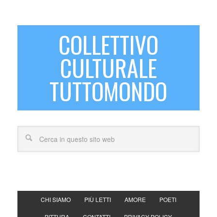
COLLETTIVO
CULTURALE
TUTTOMONDO
CHI SIAMO
PIÙ LETTI
AMORE
POETI
PITTURA
CONTATTI
PRIVACY POLICY