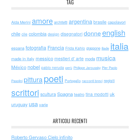
TAG
amore
argentina
brasile
capolavori
Alda Merini
architetti
english
donne
chile
colombia
disegnatori
cile
design
italia
Francia
fotografia
espana
Frida Kahlo
giappone
iliade
musica
messico
mestieri d' arte
made in italy
moda
nobel
México
pablo neruda
perù
Philippe Jaroussky
Pier Paolo
poeti
pittura
registi
Portogallo
racconti brevi
Pasolini
scrittori
scultura
Spagna
uk
tina modotti
teatro
usa
uruguay
varie
ARTICOLI RECENTI
Roberto Gervaso Cielo infinito