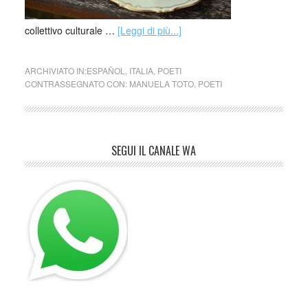
collettivo culturale …
[Leggi di più...]
ARCHIVIATO IN:
ESPAÑOL
,
ITALIA
,
POETI
CONTRASSEGNATO CON:
MANUELA TOTO
,
POETI
SEGUI IL CANALE WA