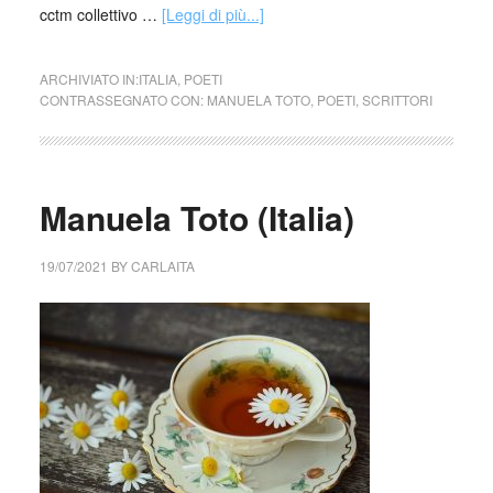
cctm collettivo …
[Leggi di più...]
ARCHIVIATO IN:
ITALIA
,
POETI
CONTRASSEGNATO CON:
MANUELA TOTO
,
POETI
,
SCRITTORI
Manuela Toto (Italia)
19/07/2021
BY
CARLAITA