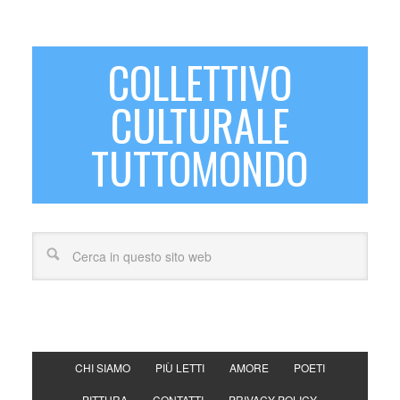
COLLETTIVO
CULTURALE
TUTTOMONDO
CHI SIAMO
PIÙ LETTI
AMORE
POETI
PITTURA
CONTATTI
PRIVACY POLICY