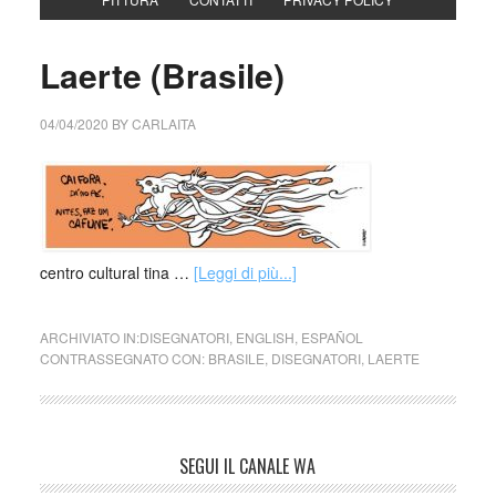
Laerte (Brasile)
04/04/2020
BY
CARLAITA
centro cultural tina …
[Leggi di più...]
ARCHIVIATO IN:
DISEGNATORI
,
ENGLISH
,
ESPAÑOL
CONTRASSEGNATO CON:
BRASILE
,
DISEGNATORI
,
LAERTE
SEGUI IL CANALE WA