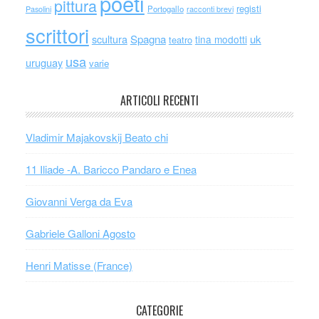
poeti
pittura
registi
Portogallo
racconti brevi
Pasolini
scrittori
scultura
Spagna
uk
tina modotti
teatro
usa
uruguay
varie
ARTICOLI RECENTI
Vladimir Majakovskij Beato chi
11 Iliade -A. Baricco Pandaro e Enea
Giovanni Verga da Eva
Gabriele Galloni Agosto
Henri Matisse (France)
CATEGORIE