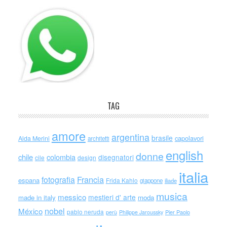
TAG
amore
argentina
brasile
capolavori
Alda Merini
architetti
english
donne
chile
colombia
disegnatori
cile
design
italia
Francia
fotografia
espana
Frida Kahlo
giappone
iliade
musica
messico
mestieri d' arte
made in italy
moda
nobel
México
pablo neruda
perù
Philippe Jaroussky
Pier Paolo