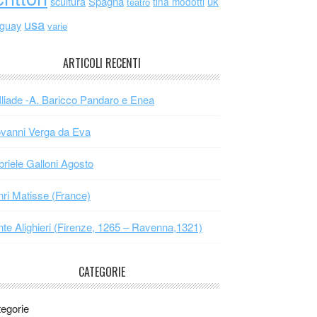
scultura
Spagna
uk
tina modotti
teatro
usa
uguay
varie
ARTICOLI RECENTI
Iliade -A. Baricco Pandaro e Enea
vanni Verga da Eva
riele Galloni Agosto
ri Matisse (France)
te Alighieri (Firenze, 1265 – Ravenna,1321)
CATEGORIE
egorie