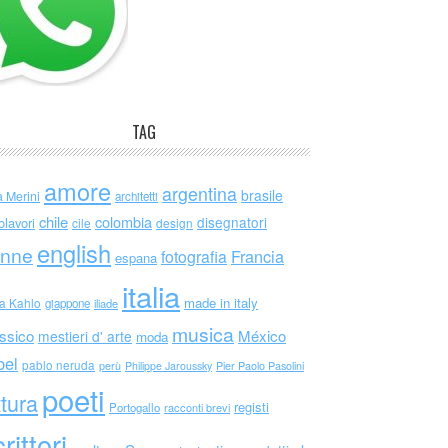
TAG
amore
argentina
brasile
a Merini
architetti
chile
colombia
disegnatori
olavori
cile
design
english
nne
Francia
fotografia
espana
italia
made in italy
da Kahlo
giappone
iliade
musica
ssico
México
mestieri d' arte
moda
bel
pablo neruda
perù
Philippe Jaroussky
Pier Paolo Pasolini
poeti
ttura
registi
Portogallo
racconti brevi
rittori