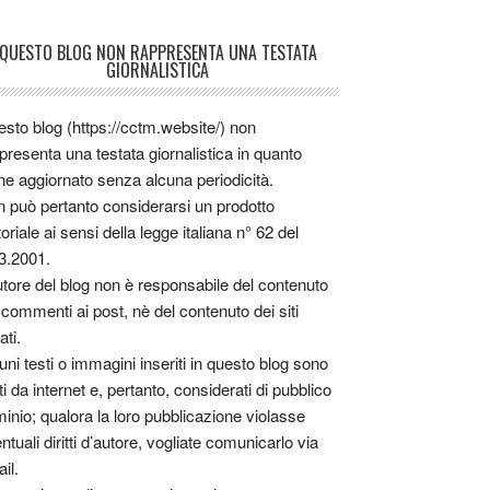
QUESTO BLOG NON RAPPRESENTA UNA TESTATA
GIORNALISTICA
sto blog (https://cctm.website/) non
presenta una testata giornalistica in quanto
ne aggiornato senza alcuna periodicità.
 può pertanto considerarsi un prodotto
toriale ai sensi della legge italiana n° 62 del
3.2001.
utore del blog non è responsabile del contenuto
 commenti ai post, nè del contenuto dei siti
ati.
uni testi o immagini inseriti in questo blog sono
tti da internet e, pertanto, considerati di pubblico
inio; qualora la loro pubblicazione violasse
ntuali diritti d’autore, vogliate comunicarlo via
il.