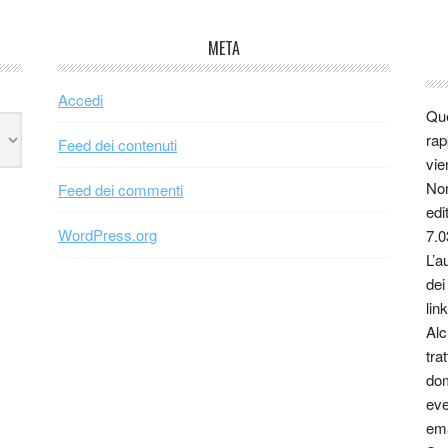
META
Accedi
Que
rap
Feed dei contenuti
vie
Non
Feed dei commenti
edi
WordPress.org
7.0
L’a
dei
link
Alc
tra
dom
eve
ema