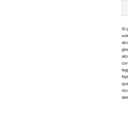
Si 
sol
alc
gio
alc
con
leg
Nel
qua
rim
det