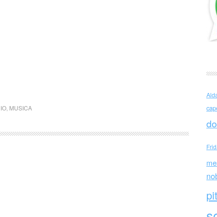
Ald
cap
IO
,
MUSICA
do
Fri
me
no
pi
sc