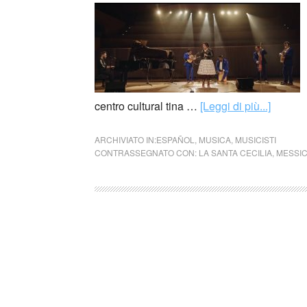
centro cultural tina …
[Leggi di più...]
ARCHIVIATO IN:
ESPAÑOL
,
MUSICA
,
MUSICISTI
CONTRASSEGNATO CON:
LA SANTA CECILIA
,
MESSIC