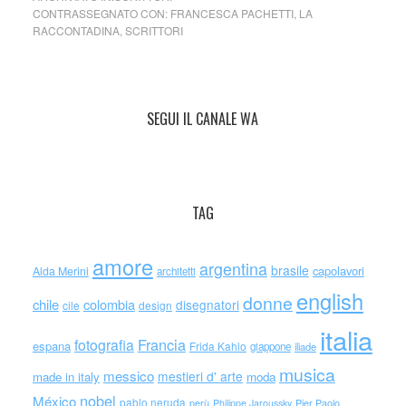
CONTRASSEGNATO CON:
FRANCESCA PACHETTI
,
LA
RACCONTADINA
,
SCRITTORI
SEGUI IL CANALE WA
TAG
amore
argentina
brasile
capolavori
Alda Merini
architetti
english
donne
chile
colombia
disegnatori
cile
design
italia
Francia
fotografia
espana
Frida Kahlo
giappone
iliade
musica
messico
mestieri d' arte
made in italy
moda
nobel
México
pablo neruda
perù
Philippe Jaroussky
Pier Paolo