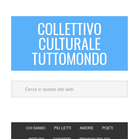
COLLETTIVO
CULTURALE
TUTTOMONDO
CHI SIAMO
PIÙ LETTI
AMORE
POETI
PITTURA
CONTATTI
PRIVACY POLICY