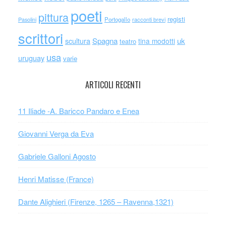
poeti
pittura
registi
Portogallo
racconti brevi
Pasolini
scrittori
scultura
Spagna
uk
tina modotti
teatro
usa
uruguay
varie
ARTICOLI RECENTI
11 Iliade -A. Baricco Pandaro e Enea
Giovanni Verga da Eva
Gabriele Galloni Agosto
Henri Matisse (France)
Dante Alighieri (Firenze, 1265 – Ravenna,1321)