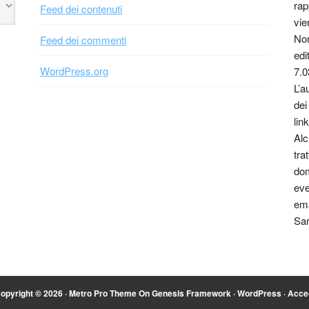
rap
Feed dei contenuti
vie
Non
Feed dei commenti
edi
WordPress.org
7.0
L’a
dei
link
Alc
tra
dom
eve
ema
Sar
opyright © 2026 ·
Metro Pro Theme
On
Genesis Framework
·
WordPress
·
Acce