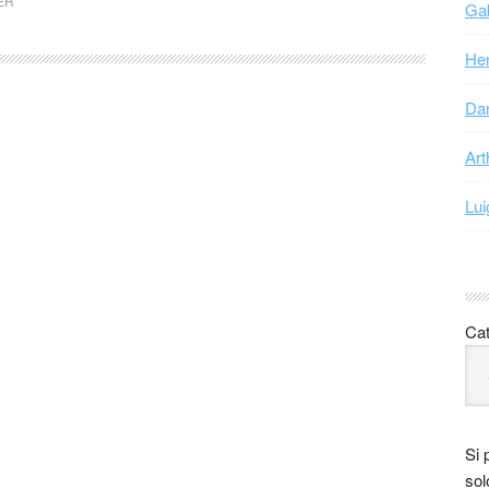
ER
Gab
Hen
Dan
Art
Lui
Cat
Si 
sol