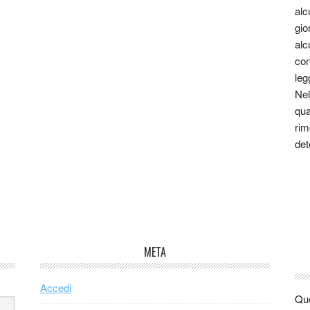
alc
gio
alc
con
leg
Nel
qua
rim
det
META
Accedi
Que