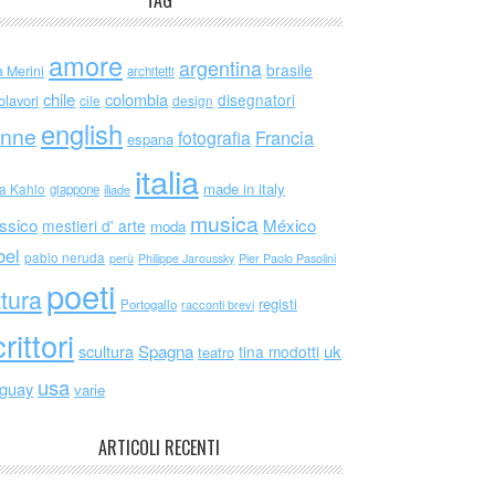
TAG
amore
argentina
brasile
a Merini
architetti
chile
colombia
disegnatori
olavori
cile
design
english
nne
Francia
fotografia
espana
italia
made in italy
da Kahlo
giappone
iliade
musica
ssico
México
mestieri d' arte
moda
bel
pablo neruda
perù
Philippe Jaroussky
Pier Paolo Pasolini
poeti
ttura
registi
Portogallo
racconti brevi
rittori
scultura
Spagna
uk
tina modotti
teatro
usa
uguay
varie
ARTICOLI RECENTI