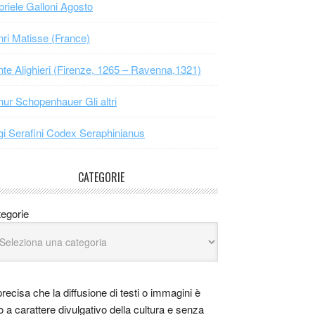
riele Galloni Agosto
ri Matisse (France)
te Alighieri (Firenze, 1265 – Ravenna,1321)
hur Schopenhauer Gli altri
gi Serafini Codex Seraphinianus
CATEGORIE
egorie
precisa che la diffusione di testi o immagini è
o a carattere divulgativo della cultura e senza