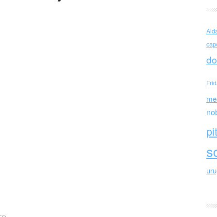
Ald
cap
do
Fri
me
no
pi
sc
ur