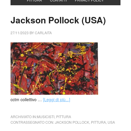
Jackson Pollock (USA)
27/11/2023
BY
CARLAITA
cctm collettivo …
[Leggi di più...]
ARCHIVIATO IN:
MUSICISTI
,
PITTURA
CONTRASSEGNATO CON:
JACKSON POLLOCK
,
PITTURA
,
USA