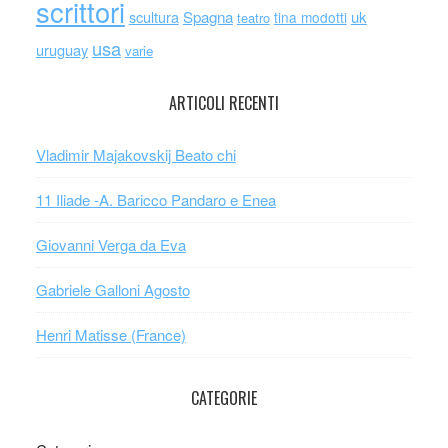
scrittori
scultura
Spagna
uk
tina modotti
teatro
usa
uruguay
varie
ARTICOLI RECENTI
Vladimir Majakovskij Beato chi
11 Iliade -A. Baricco Pandaro e Enea
Giovanni Verga da Eva
Gabriele Galloni Agosto
Henri Matisse (France)
CATEGORIE