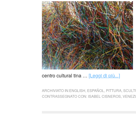
centro cultural tina …
[Leggi di più...]
ARCHIVIATO IN:
ENGLISH
,
ESPAÑOL
,
PITTURA
,
SCULT
CONTRASSEGNATO CON:
ISABEL CISNEROS
,
VENEZ