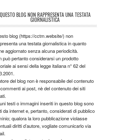
QUESTO BLOG NON RAPPRESENTA UNA TESTATA
GIORNALISTICA
sto blog (https://cctm.website/) non
presenta una testata giornalistica in quanto
ne aggiornato senza alcuna periodicità.
 può pertanto considerarsi un prodotto
toriale ai sensi della legge italiana n° 62 del
3.2001.
utore del blog non è responsabile del contenuto
 commenti ai post, nè del contenuto dei siti
ati.
uni testi o immagini inseriti in questo blog sono
tti da internet e, pertanto, considerati di pubblico
inio; qualora la loro pubblicazione violasse
ntuali diritti d’autore, vogliate comunicarlo via
il.