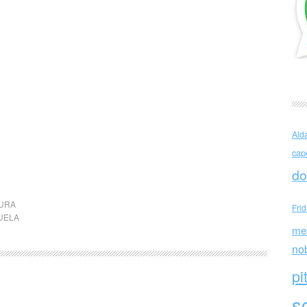
Ald
cap
do
URA
Fri
UELA
me
no
pi
sc