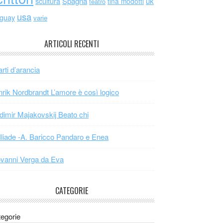
scultura
Spagna
uk
tina modotti
teatro
usa
uguay
varie
ARTICOLI RECENTI
arti d’arancia
rik Nordbrandt L’amore è così logico
dimir Majakovskij Beato chi
Iliade -A. Baricco Pandaro e Enea
vanni Verga da Eva
CATEGORIE
egorie