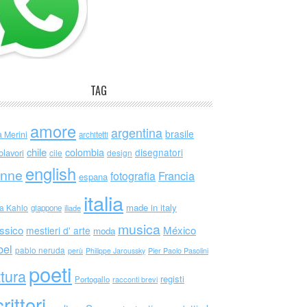
TAG
amore
argentina
brasile
a Merini
architetti
chile
colombia
disegnatori
olavori
cile
design
english
nne
Francia
fotografia
espana
italia
made in italy
da Kahlo
giappone
iliade
musica
ssico
México
mestieri d' arte
moda
bel
pablo neruda
perù
Philippe Jaroussky
Pier Paolo Pasolini
poeti
ttura
registi
Portogallo
racconti brevi
rittori