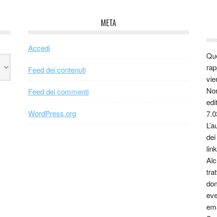
META
Accedi
Que
rap
Feed dei contenuti
vie
Non
Feed dei commenti
edi
WordPress.org
7.0
L’a
dei
link
Alc
tra
dom
eve
ema