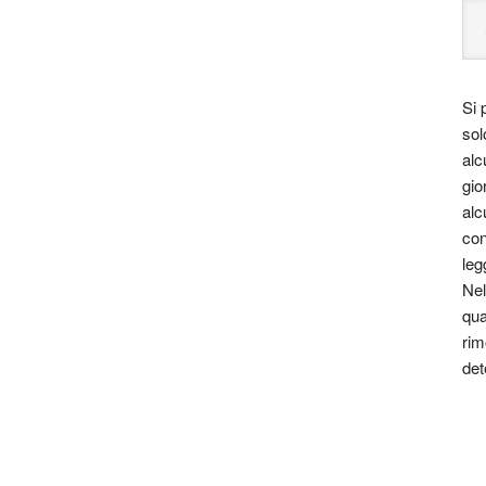
Si 
sol
alc
gio
alc
con
leg
Nel
qua
rim
det