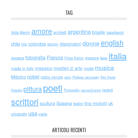
TAG
amore
argentina
brasile
capolavori
Alda Merini
architetti
english
donne
chile
colombia
disegnatori
cile
design
italia
Francia
fotografia
espana
Frida Kahlo
giappone
iliade
musica
messico
mestieri d' arte
made in italy
moda
nobel
México
pablo neruda
perù
Philippe Jaroussky
Pier Paolo
poeti
pittura
registi
Portogallo
racconti brevi
Pasolini
scrittori
scultura
Spagna
uk
tina modotti
teatro
usa
uruguay
varie
ARTICOLI RECENTI