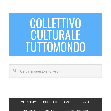
COLLETTIVO
CULTURALE
TUTTOMONDO
CHI SIAMO
PIÙ LETTI
AMORE
POETI
PITTURA
CONTATTI
PRIVACY POLICY