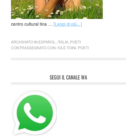
centro cultural tina …
[Leggi di più...]
ARCHIVIATO IN:
ESPAÑOL
,
ITALIA
,
POETI
CONTRASSEGNATO CON:
IOLE TOINI
,
POETI
SEGUI IL CANALE WA