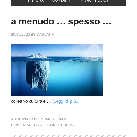
a menudo … spesso …
20/09/2020
BY
CARLAITA
collettivo culturale …
[Leggi di più...]
ARCHIVIATO IN:
ESPAÑOL
,
VARIE
CONTRASSEGNATO CON:
ICEBERG