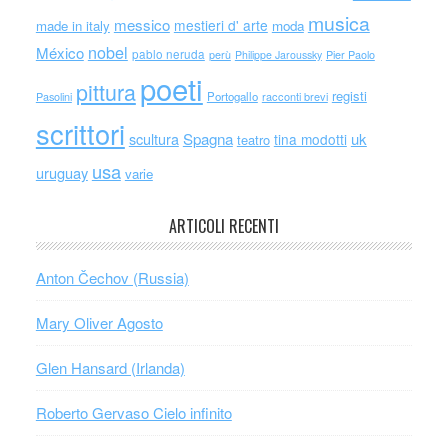
musica
messico
mestieri d' arte
made in italy
moda
nobel
México
pablo neruda
perù
Philippe Jaroussky
Pier Paolo
poeti
pittura
registi
Portogallo
racconti brevi
Pasolini
scrittori
scultura
Spagna
uk
tina modotti
teatro
usa
uruguay
varie
ARTICOLI RECENTI
Anton Čechov (Russia)
Mary Oliver Agosto
Glen Hansard (Irlanda)
Roberto Gervaso Cielo infinito