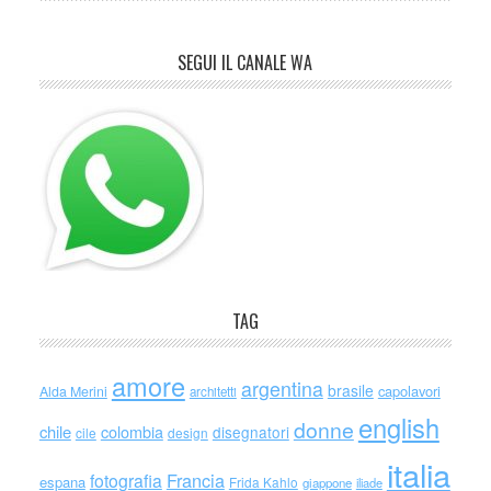
SEGUI IL CANALE WA
TAG
amore
argentina
brasile
capolavori
Alda Merini
architetti
english
donne
chile
colombia
disegnatori
cile
design
italia
Francia
fotografia
espana
Frida Kahlo
giappone
iliade