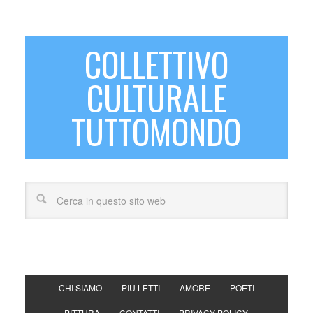
COLLETTIVO
CULTURALE
TUTTOMONDO
CHI SIAMO
PIÙ LETTI
AMORE
POETI
PITTURA
CONTATTI
PRIVACY POLICY