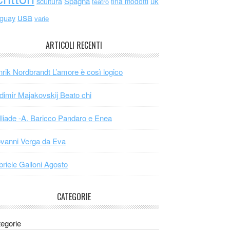
scultura
Spagna
uk
tina modotti
teatro
usa
uguay
varie
ARTICOLI RECENTI
rik Nordbrandt L’amore è così logico
dimir Majakovskij Beato chi
Iliade -A. Baricco Pandaro e Enea
vanni Verga da Eva
riele Galloni Agosto
CATEGORIE
egorie