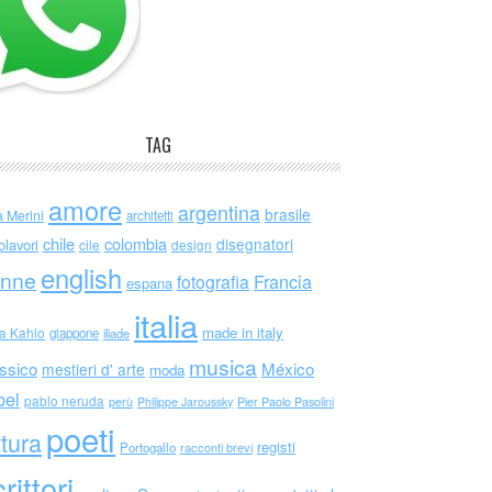
TAG
amore
argentina
brasile
a Merini
architetti
chile
colombia
disegnatori
olavori
cile
design
english
nne
Francia
fotografia
espana
italia
made in italy
da Kahlo
giappone
iliade
musica
ssico
México
mestieri d' arte
moda
bel
pablo neruda
perù
Philippe Jaroussky
Pier Paolo Pasolini
poeti
ttura
registi
Portogallo
racconti brevi
rittori