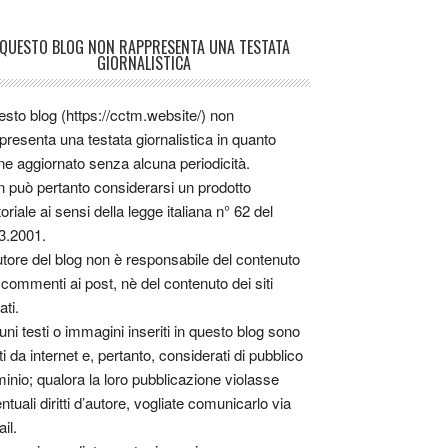
QUESTO BLOG NON RAPPRESENTA UNA TESTATA
GIORNALISTICA
sto blog (https://cctm.website/) non
presenta una testata giornalistica in quanto
ne aggiornato senza alcuna periodicità.
 può pertanto considerarsi un prodotto
toriale ai sensi della legge italiana n° 62 del
3.2001.
utore del blog non è responsabile del contenuto
 commenti ai post, nè del contenuto dei siti
ati.
uni testi o immagini inseriti in questo blog sono
tti da internet e, pertanto, considerati di pubblico
inio; qualora la loro pubblicazione violasse
ntuali diritti d’autore, vogliate comunicarlo via
il.