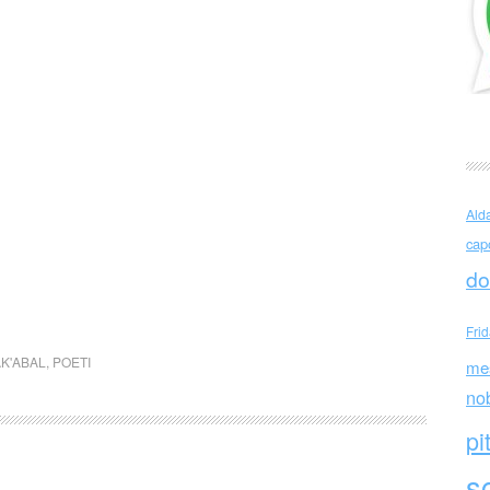
Ald
cap
do
Fri
K'ABAL
,
POETI
me
no
pi
sc