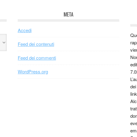
META
Accedi
Que
rap
Feed dei contenuti
vie
Non
Feed dei commenti
edi
WordPress.org
7.0
L’a
dei
link
Alc
tra
dom
eve
ema