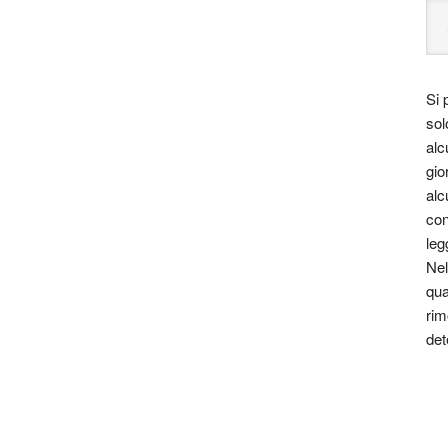
Si 
sol
alc
gio
alc
con
leg
Nel
qua
rim
det