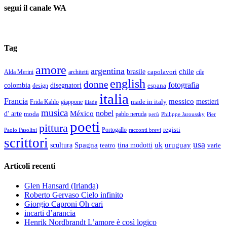
segui il canale WA
Tag
amore
argentina
chile
brasile
capolavori
Alda Merini
cile
architetti
english
donne
fotografia
colombia
disegnatori
espana
design
italia
Francia
messico
made in italy
mestieri
Frida Kahlo
giappone
iliade
musica
nobel
México
d' arte
moda
pablo neruda
perù
Pier
Philippe Jaroussky
poeti
pittura
registi
Paolo Pasolini
Portogallo
racconti brevi
scrittori
usa
Spagna
scultura
uk
uruguay
teatro
tina modotti
varie
Articoli recenti
Glen Hansard (Irlanda)
Roberto Gervaso Cielo infinito
Giorgio Caproni Oh cari
incarti d’arancia
Henrik Nordbrandt L’amore è così logico