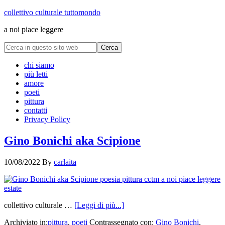
collettivo culturale tuttomondo
a noi piace leggere
chi siamo
più letti
amore
poeti
pittura
contatti
Privacy Policy
Gino Bonichi aka Scipione
10/08/2022
By
carlaita
collettivo culturale …
[Leggi di più...]
Archiviato in:
pittura
,
poeti
Contrassegnato con:
Gino Bonichi
,