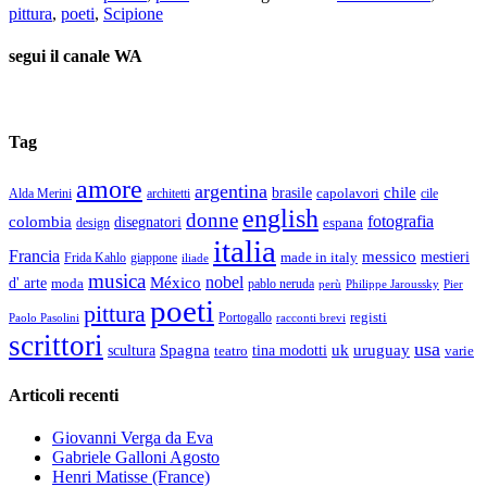
pittura
,
poeti
,
Scipione
segui il canale WA
Tag
amore
argentina
chile
brasile
capolavori
Alda Merini
cile
architetti
english
donne
fotografia
colombia
disegnatori
espana
design
italia
Francia
messico
made in italy
mestieri
Frida Kahlo
giappone
iliade
musica
nobel
México
d' arte
moda
pablo neruda
perù
Pier
Philippe Jaroussky
poeti
pittura
registi
Paolo Pasolini
Portogallo
racconti brevi
scrittori
usa
Spagna
scultura
uk
uruguay
teatro
tina modotti
varie
Articoli recenti
Giovanni Verga da Eva
Gabriele Galloni Agosto
Henri Matisse (France)