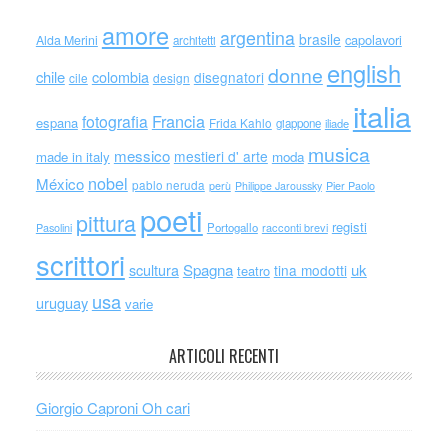
amore
argentina
brasile
capolavori
Alda Merini
architetti
english
donne
chile
colombia
disegnatori
cile
design
italia
Francia
fotografia
espana
Frida Kahlo
giappone
iliade
musica
messico
mestieri d' arte
made in italy
moda
nobel
México
pablo neruda
perù
Philippe Jaroussky
Pier Paolo
poeti
pittura
registi
Portogallo
racconti brevi
Pasolini
scrittori
scultura
Spagna
uk
tina modotti
teatro
usa
uruguay
varie
ARTICOLI RECENTI
Giorgio Caproni Oh cari