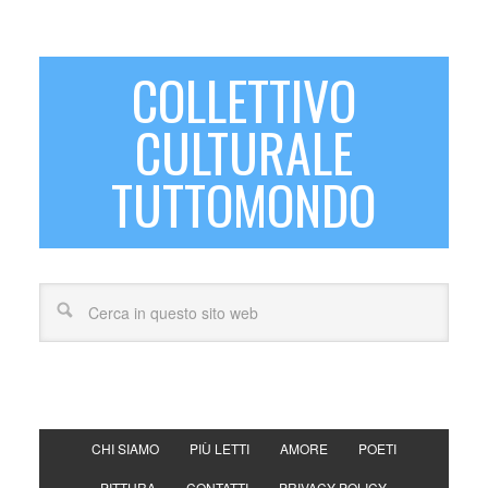
COLLETTIVO
CULTURALE
TUTTOMONDO
CHI SIAMO
PIÙ LETTI
AMORE
POETI
PITTURA
CONTATTI
PRIVACY POLICY