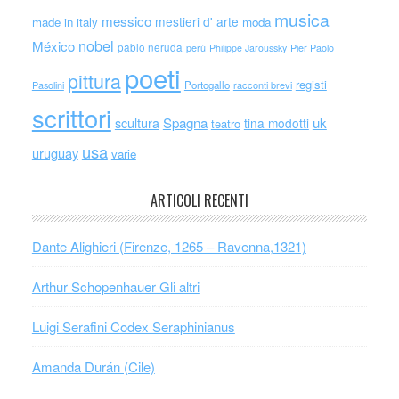
musica
messico
mestieri d' arte
made in italy
moda
nobel
México
pablo neruda
perù
Philippe Jaroussky
Pier Paolo
poeti
pittura
registi
Portogallo
racconti brevi
Pasolini
scrittori
scultura
Spagna
uk
tina modotti
teatro
usa
uruguay
varie
ARTICOLI RECENTI
Dante Alighieri (Firenze, 1265 – Ravenna,1321)
Arthur Schopenhauer Gli altri
Luigi Serafini Codex Seraphinianus
Amanda Durán (Cile)