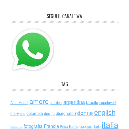
SEGUI IL CANALE WA
TAG
amore
argentina
brasile
capolavori
Alda Merini
architetti
english
donne
chile
colombia
disegnatori
cile
design
italia
Francia
fotografia
espana
Frida Kahlo
giappone
iliade