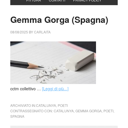
Gemma Gorga (Spagna)
08/08/2025
BY
CARLAITA
cctm collettivo …
[Leggi di più...]
ARCHIVIATO IN:
CATALUNYA
,
POETI
CONTRASSEGNATO CON:
CATALUNYA
,
GEMMA GORGA
,
POETI
,
SPAGNA