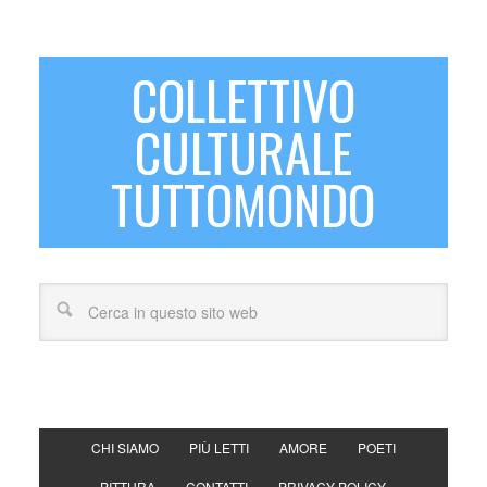
COLLETTIVO
CULTURALE
TUTTOMONDO
CHI SIAMO
PIÙ LETTI
AMORE
POETI
PITTURA
CONTATTI
PRIVACY POLICY