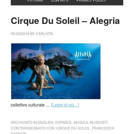
Cirque Du Soleil – Alegria
08/09/2019
BY
CARLAITA
collettivo culturale …
[Leggi di più...]
ARCHIVIATO IN:
ENGLISH
,
ESPAÑOL
,
MUSICA
,
MUSICISTI
CONTRASSEGNATO CON:
CIRQUE DU SOLEIL
,
FRANCESCA
GAGNON