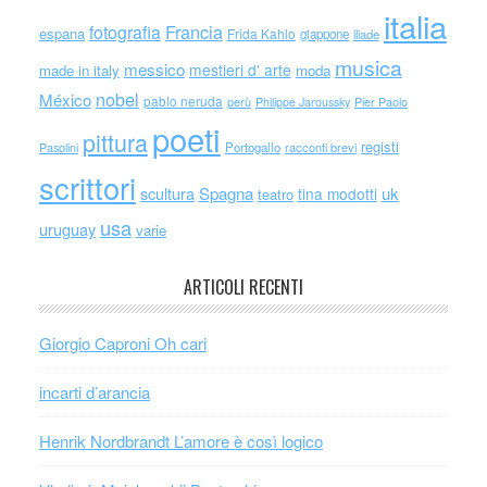
italia
Francia
fotografia
espana
Frida Kahlo
giappone
iliade
musica
messico
mestieri d' arte
made in italy
moda
nobel
México
pablo neruda
perù
Philippe Jaroussky
Pier Paolo
poeti
pittura
registi
Portogallo
racconti brevi
Pasolini
scrittori
scultura
Spagna
uk
tina modotti
teatro
usa
uruguay
varie
ARTICOLI RECENTI
Giorgio Caproni Oh cari
incarti d’arancia
Henrik Nordbrandt L’amore è così logico