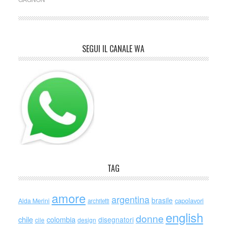
SEGUI IL CANALE WA
TAG
amore
argentina
brasile
capolavori
Alda Merini
architetti
english
donne
chile
colombia
disegnatori
cile
design