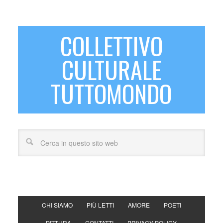
COLLETTIVO
CULTURALE
TUTTOMONDO
CHI SIAMO
PIÙ LETTI
AMORE
POETI
PITTURA
CONTATTI
PRIVACY POLICY