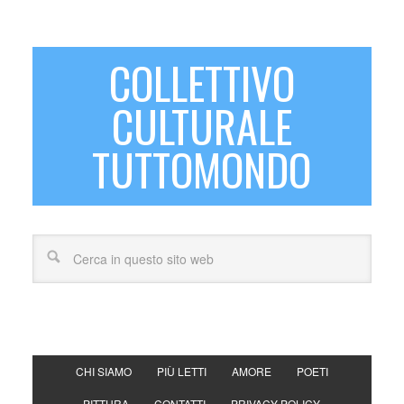
COLLETTIVO
CULTURALE
TUTTOMONDO
CHI SIAMO
PIÙ LETTI
AMORE
POETI
PITTURA
CONTATTI
PRIVACY POLICY