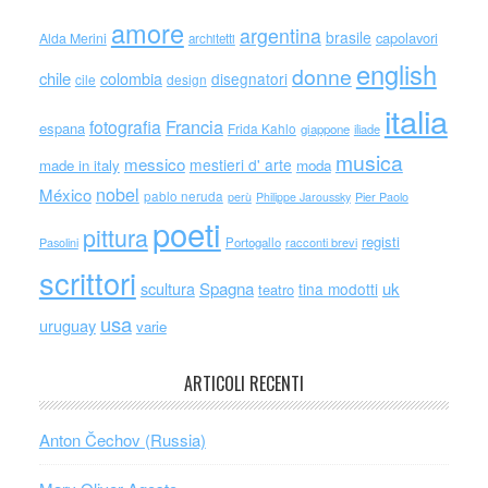
amore
argentina
brasile
capolavori
Alda Merini
architetti
english
donne
chile
colombia
disegnatori
cile
design
italia
Francia
fotografia
espana
Frida Kahlo
giappone
iliade
musica
messico
mestieri d' arte
made in italy
moda
nobel
México
pablo neruda
perù
Philippe Jaroussky
Pier Paolo
poeti
pittura
registi
Portogallo
racconti brevi
Pasolini
scrittori
scultura
Spagna
uk
tina modotti
teatro
usa
uruguay
varie
ARTICOLI RECENTI
Anton Čechov (Russia)