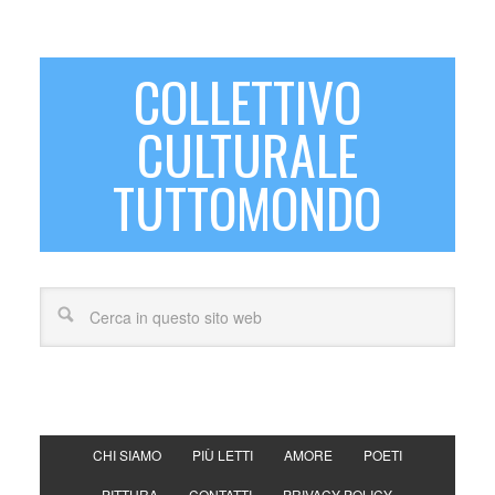
COLLETTIVO
CULTURALE
TUTTOMONDO
CHI SIAMO
PIÙ LETTI
AMORE
POETI
PITTURA
CONTATTI
PRIVACY POLICY