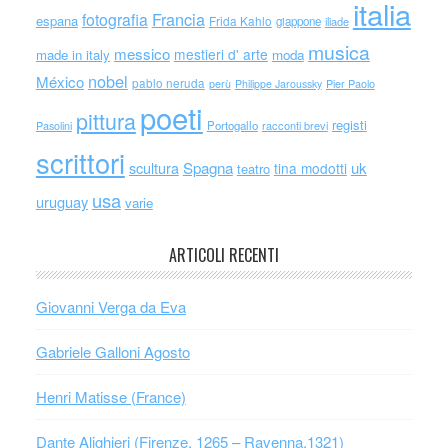
italia
Francia
fotografia
espana
Frida Kahlo
giappone
iliade
musica
messico
mestieri d' arte
made in italy
moda
nobel
México
pablo neruda
perù
Philippe Jaroussky
Pier Paolo
poeti
pittura
registi
Portogallo
racconti brevi
Pasolini
scrittori
scultura
Spagna
uk
tina modotti
teatro
usa
uruguay
varie
ARTICOLI RECENTI
Giovanni Verga da Eva
Gabriele Galloni Agosto
Henri Matisse (France)
Dante Alighieri (Firenze, 1265 – Ravenna,1321)