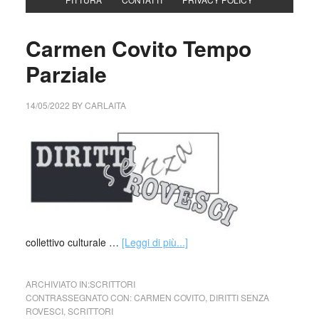
Carmen Covito Tempo
Parziale
14/05/2022
BY
CARLAITA
collettivo culturale …
[Leggi di più...]
ARCHIVIATO IN:
SCRITTORI
CONTRASSEGNATO CON:
CARMEN COVITO
,
DIRITTI SENZA
ROVESCI
,
SCRITTORI