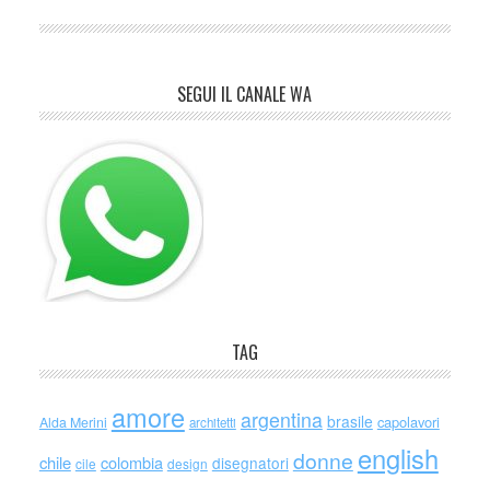
SEGUI IL CANALE WA
TAG
amore
argentina
brasile
capolavori
Alda Merini
architetti
english
donne
chile
colombia
disegnatori
cile
design