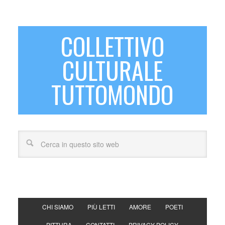
COLLETTIVO
CULTURALE
TUTTOMONDO
CHI SIAMO
PIÙ LETTI
AMORE
POETI
PITTURA
CONTATTI
PRIVACY POLICY