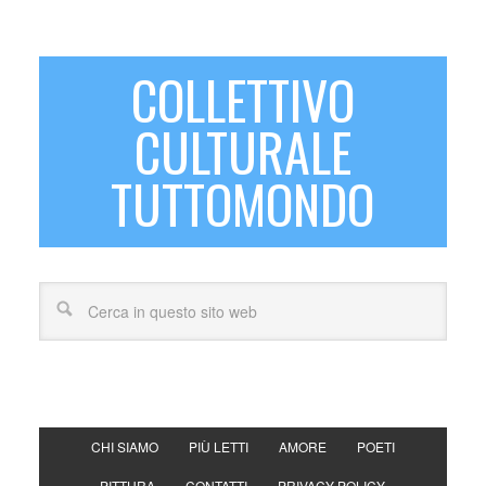
COLLETTIVO
CULTURALE
TUTTOMONDO
CHI SIAMO
PIÙ LETTI
AMORE
POETI
PITTURA
CONTATTI
PRIVACY POLICY