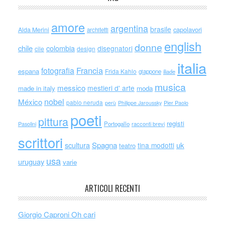
amore
argentina
brasile
capolavori
Alda Merini
architetti
english
donne
chile
colombia
disegnatori
cile
design
italia
Francia
fotografia
espana
Frida Kahlo
giappone
iliade
musica
messico
mestieri d' arte
made in italy
moda
nobel
México
pablo neruda
perù
Philippe Jaroussky
Pier Paolo
poeti
pittura
registi
Portogallo
racconti brevi
Pasolini
scrittori
scultura
Spagna
uk
tina modotti
teatro
usa
uruguay
varie
ARTICOLI RECENTI
Giorgio Caproni Oh cari