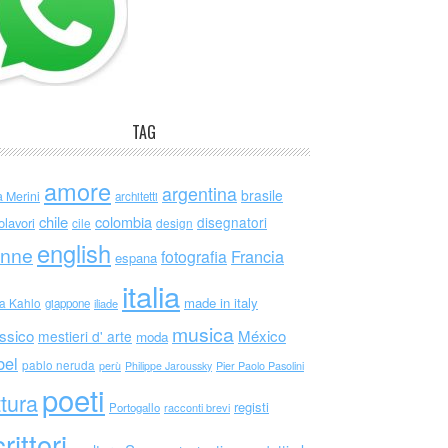
TAG
amore
argentina
brasile
a Merini
architetti
chile
colombia
disegnatori
olavori
cile
design
english
nne
Francia
fotografia
espana
italia
made in italy
da Kahlo
giappone
iliade
musica
ssico
México
mestieri d' arte
moda
bel
pablo neruda
perù
Philippe Jaroussky
Pier Paolo Pasolini
poeti
ttura
registi
Portogallo
racconti brevi
rittori