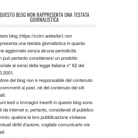
QUESTO BLOG NON RAPPRESENTA UNA TESTATA
GIORNALISTICA
sto blog (https://cctm.website/) non
presenta una testata giornalistica in quanto
ne aggiornato senza alcuna periodicità.
 può pertanto considerarsi un prodotto
toriale ai sensi della legge italiana n° 62 del
3.2001.
utore del blog non è responsabile del contenuto
 commenti ai post, nè del contenuto dei siti
ati.
uni testi o immagini inseriti in questo blog sono
tti da internet e, pertanto, considerati di pubblico
inio; qualora la loro pubblicazione violasse
ntuali diritti d’autore, vogliate comunicarlo via
il.