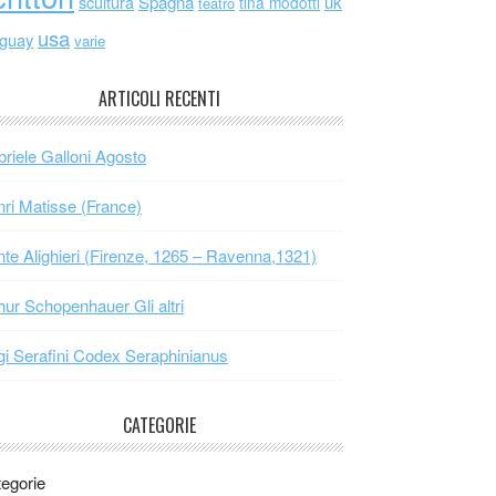
scultura
Spagna
uk
tina modotti
teatro
usa
uguay
varie
ARTICOLI RECENTI
riele Galloni Agosto
ri Matisse (France)
te Alighieri (Firenze, 1265 – Ravenna,1321)
hur Schopenhauer Gli altri
gi Serafini Codex Seraphinianus
CATEGORIE
egorie