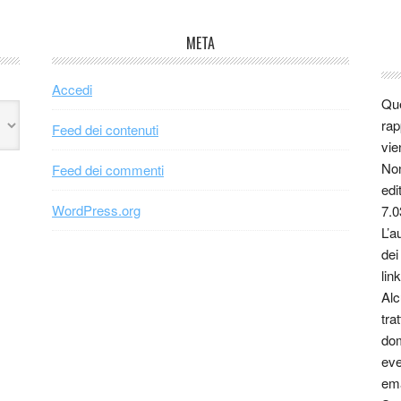
META
Accedi
Que
rap
Feed dei contenuti
vie
Non
Feed dei commenti
edi
WordPress.org
7.0
L’a
dei
link
Alc
tra
dom
eve
ema