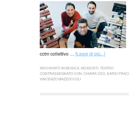
cctm collettivo …
[Leggi di più...]
ARCHIVIATO IN:
MUSICA
,
MUSICISTI
,
TEATRO
CONTRASSEGNATO CON:
CHIARA CEO
,
DARIO FRAC
VINCENZO MAZZOCCOLI