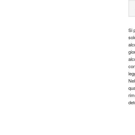
Si 
sol
alc
gio
alc
con
leg
Nel
qua
rim
det