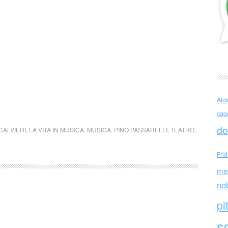
Ald
cap
do
CALVIERI
,
LA VITA IN MUSICA
,
MUSICA
,
PINO PASSARELLI
,
TEATRO
,
Fri
me
no
pi
sc