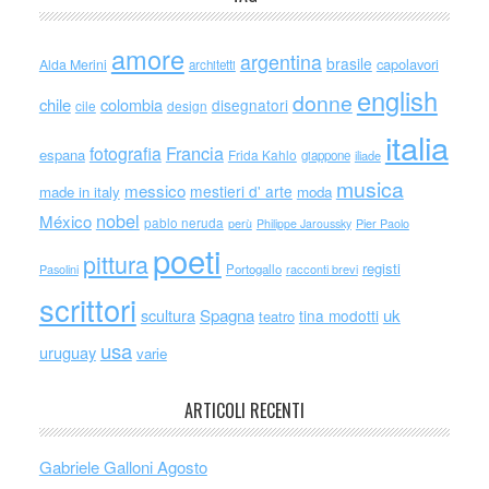
amore
argentina
brasile
capolavori
Alda Merini
architetti
english
donne
chile
colombia
disegnatori
cile
design
italia
Francia
fotografia
espana
Frida Kahlo
giappone
iliade
musica
messico
mestieri d' arte
made in italy
moda
nobel
México
pablo neruda
perù
Philippe Jaroussky
Pier Paolo
poeti
pittura
registi
Portogallo
racconti brevi
Pasolini
scrittori
scultura
Spagna
uk
tina modotti
teatro
usa
uruguay
varie
ARTICOLI RECENTI
Gabriele Galloni Agosto