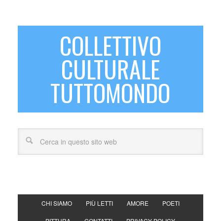
COLLETTIVO
CULTURALE
TUTTOMONDO
CHI SIAMO
PIÙ LETTI
AMORE
POETI
PITTURA
CONTATTI
PRIVACY POLICY