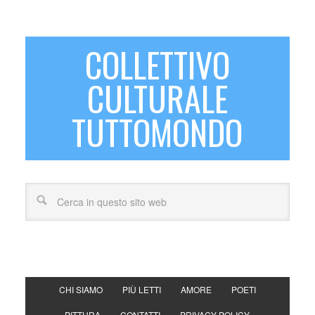
COLLETTIVO
CULTURALE
TUTTOMONDO
CHI SIAMO
PIÙ LETTI
AMORE
POETI
PITTURA
CONTATTI
PRIVACY POLICY