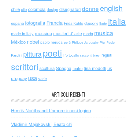
english
donne
chile
colombia
disegnatori
cile
design
italia
Francia
fotografia
espana
Frida Kahlo
giappone
iliade
musica
messico
mestieri d' arte
made in italy
moda
nobel
México
pablo neruda
perù
Philippe Jaroussky
Pier Paolo
poeti
pittura
registi
Portogallo
racconti brevi
Pasolini
scrittori
scultura
Spagna
uk
tina modotti
teatro
usa
uruguay
varie
ARTICOLI RECENTI
Henrik Nordbrandt L’amore è così logico
Vladimir Majakovskij Beato chi