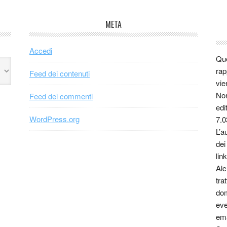
META
Accedi
Que
rap
Feed dei contenuti
vie
Non
Feed dei commenti
edi
WordPress.org
7.0
L’a
dei
link
Alc
tra
dom
eve
ema