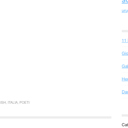
ur
11 
Gio
Gab
Hen
Dan
ISH
,
ITALIA
,
POETI
Cat