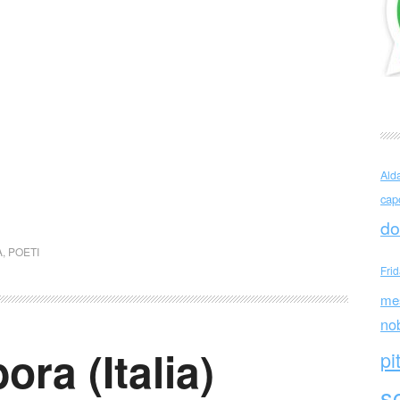
Ald
cap
do
A
,
POETI
Fri
me
no
ra (Italia)
pi
sc