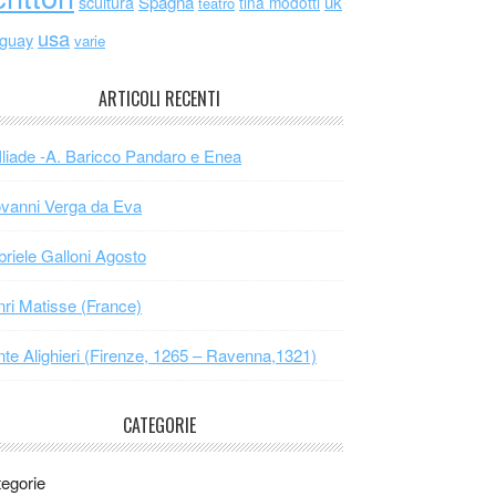
scultura
Spagna
uk
tina modotti
teatro
usa
uguay
varie
ARTICOLI RECENTI
Iliade -A. Baricco Pandaro e Enea
vanni Verga da Eva
riele Galloni Agosto
ri Matisse (France)
te Alighieri (Firenze, 1265 – Ravenna,1321)
CATEGORIE
egorie