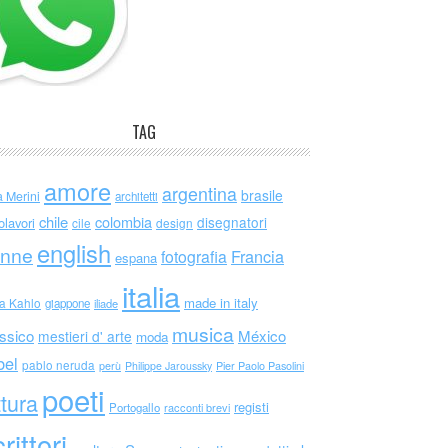
TAG
amore
argentina
brasile
a Merini
architetti
chile
colombia
disegnatori
olavori
cile
design
english
nne
Francia
fotografia
espana
italia
made in italy
da Kahlo
giappone
iliade
musica
ssico
México
mestieri d' arte
moda
bel
pablo neruda
perù
Philippe Jaroussky
Pier Paolo Pasolini
poeti
ttura
registi
Portogallo
racconti brevi
rittori