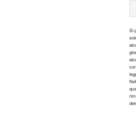
Si 
sol
alc
gio
alc
con
leg
Nel
qua
rim
det