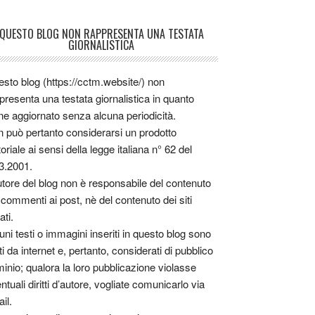
QUESTO BLOG NON RAPPRESENTA UNA TESTATA
GIORNALISTICA
sto blog (https://cctm.website/) non
presenta una testata giornalistica in quanto
ne aggiornato senza alcuna periodicità.
 può pertanto considerarsi un prodotto
toriale ai sensi della legge italiana n° 62 del
3.2001.
utore del blog non è responsabile del contenuto
 commenti ai post, nè del contenuto dei siti
ati.
uni testi o immagini inseriti in questo blog sono
tti da internet e, pertanto, considerati di pubblico
inio; qualora la loro pubblicazione violasse
ntuali diritti d’autore, vogliate comunicarlo via
il.