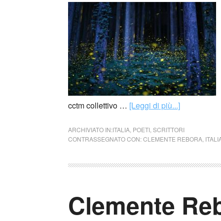
cctm collettivo …
[Leggi di più...]
ARCHIVIATO IN:
ITALIA
,
POETI
,
SCRITTORI
CONTRASSEGNATO CON:
CLEMENTE REBORA
,
ITALI
Clemente Rebo