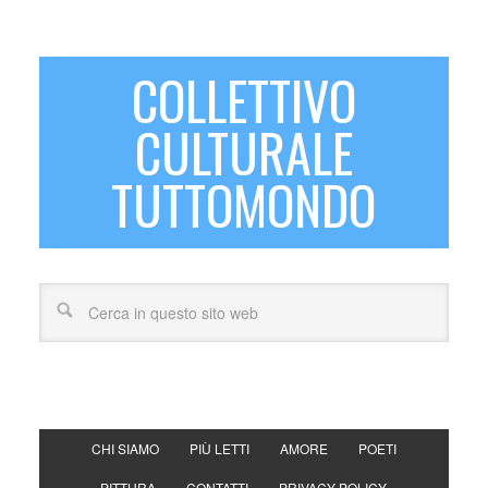
COLLETTIVO
CULTURALE
TUTTOMONDO
CHI SIAMO
PIÙ LETTI
AMORE
POETI
PITTURA
CONTATTI
PRIVACY POLICY