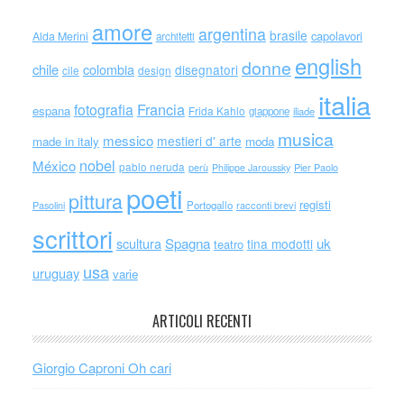
amore
argentina
brasile
capolavori
Alda Merini
architetti
english
donne
chile
colombia
disegnatori
cile
design
italia
Francia
fotografia
espana
Frida Kahlo
giappone
iliade
musica
messico
mestieri d' arte
made in italy
moda
nobel
México
pablo neruda
perù
Philippe Jaroussky
Pier Paolo
poeti
pittura
registi
Portogallo
racconti brevi
Pasolini
scrittori
scultura
Spagna
uk
tina modotti
teatro
usa
uruguay
varie
ARTICOLI RECENTI
Giorgio Caproni Oh cari