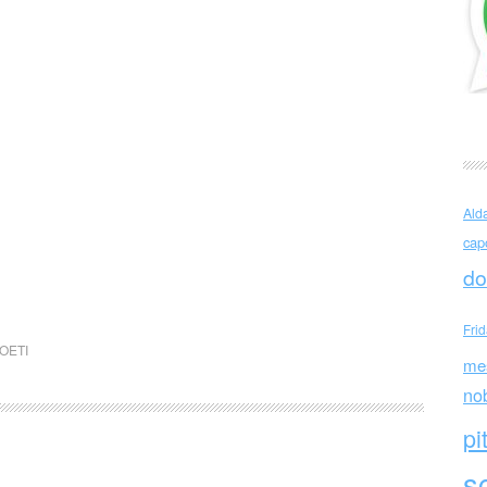
Ald
cap
do
Fri
OETI
me
no
pi
sc