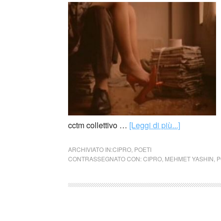
cctm collettivo …
[Leggi di più...]
ARCHIVIATO IN:
CIPRO
,
POETI
CONTRASSEGNATO CON:
CIPRO
,
MEHMET YASHIN
,
P