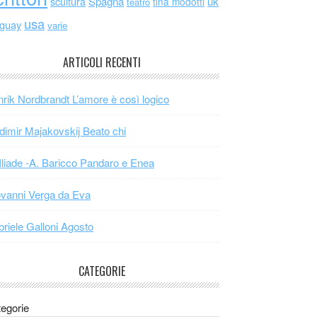
scultura
Spagna
uk
tina modotti
teatro
usa
uguay
varie
ARTICOLI RECENTI
rik Nordbrandt L’amore è così logico
dimir Majakovskij Beato chi
Iliade -A. Baricco Pandaro e Enea
vanni Verga da Eva
riele Galloni Agosto
CATEGORIE
egorie