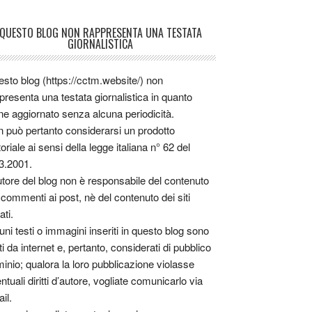
QUESTO BLOG NON RAPPRESENTA UNA TESTATA
GIORNALISTICA
sto blog (https://cctm.website/) non
presenta una testata giornalistica in quanto
ne aggiornato senza alcuna periodicità.
 può pertanto considerarsi un prodotto
toriale ai sensi della legge italiana n° 62 del
3.2001.
utore del blog non è responsabile del contenuto
 commenti ai post, nè del contenuto dei siti
ati.
uni testi o immagini inseriti in questo blog sono
tti da internet e, pertanto, considerati di pubblico
inio; qualora la loro pubblicazione violasse
ntuali diritti d’autore, vogliate comunicarlo via
il.