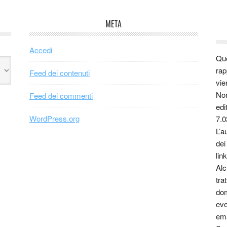
META
Accedi
Que
rap
Feed dei contenuti
vie
Non
Feed dei commenti
edi
WordPress.org
7.0
L’a
dei
link
Alc
tra
dom
eve
ema