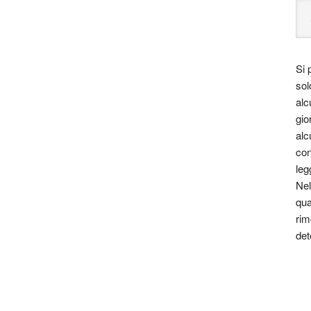
Si 
sol
alc
gio
alc
con
leg
Nel
qua
rim
det