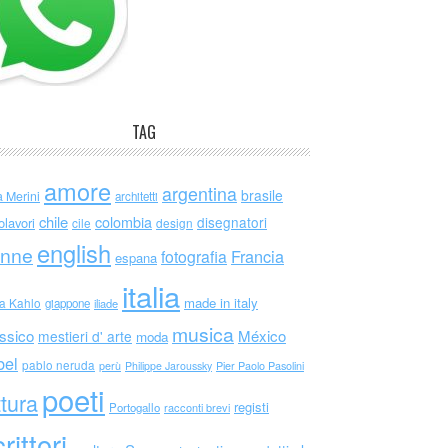
TAG
amore
argentina
brasile
a Merini
architetti
chile
colombia
disegnatori
olavori
cile
design
english
nne
Francia
fotografia
espana
italia
made in italy
da Kahlo
giappone
iliade
musica
ssico
México
mestieri d' arte
moda
bel
pablo neruda
perù
Philippe Jaroussky
Pier Paolo Pasolini
poeti
ttura
registi
Portogallo
racconti brevi
rittori