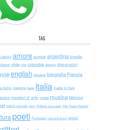
TAG
amore
argentina
brasile
a Merini
architetti
chile
colombia
disegnatori
olavori
cile
design
english
nne
Francia
fotografia
espana
italia
made in italy
da Kahlo
giappone
iliade
musica
ssico
México
mestieri d' arte
moda
bel
pablo neruda
perù
Philippe Jaroussky
Pier Paolo Pasolini
poeti
ttura
registi
Portogallo
racconti brevi
rittori