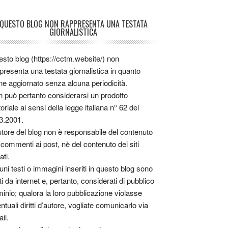
QUESTO BLOG NON RAPPRESENTA UNA TESTATA
GIORNALISTICA
sto blog (https://cctm.website/) non
presenta una testata giornalistica in quanto
ne aggiornato senza alcuna periodicità.
 può pertanto considerarsi un prodotto
toriale ai sensi della legge italiana n° 62 del
3.2001.
utore del blog non è responsabile del contenuto
 commenti ai post, nè del contenuto dei siti
ati.
uni testi o immagini inseriti in questo blog sono
tti da internet e, pertanto, considerati di pubblico
inio; qualora la loro pubblicazione violasse
ntuali diritti d’autore, vogliate comunicarlo via
il.