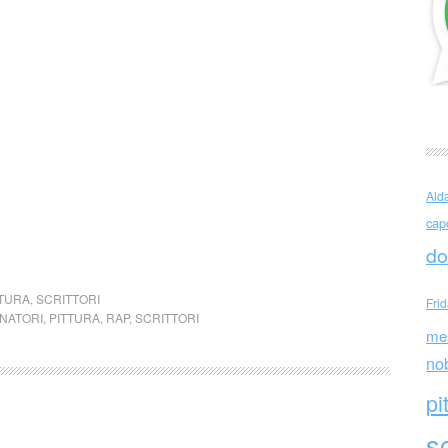
Ald
cap
do
TTURA
,
SCRITTORI
Fri
NATORI
,
PITTURA
,
RAP
,
SCRITTORI
me
no
pi
sc