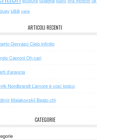
scultura
Spagna
uk
tina modotti
teatro
usa
uguay
varie
ARTICOLI RECENTI
erto Gervaso Cielo infinito
rgio Caproni Oh cari
arti d’arancia
rik Nordbrandt L’amore è così logico
dimir Majakovskij Beato chi
CATEGORIE
egorie