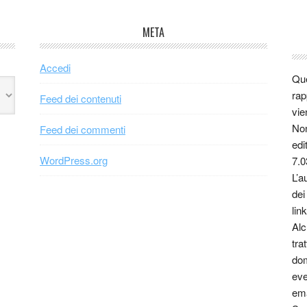
META
Accedi
Que
rap
Feed dei contenuti
vie
Non
Feed dei commenti
edi
WordPress.org
7.0
L’a
dei
link
Alc
tra
dom
eve
ema