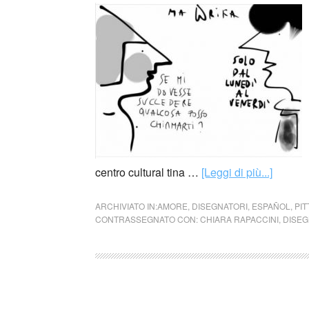
centro cultural tina …
[Leggi di più...]
ARCHIVIATO IN:
AMORE
,
DISEGNATORI
,
ESPAÑOL
,
PI
CONTRASSEGNATO CON:
CHIARA RAPACCINI
,
DISEG