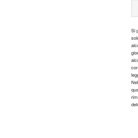
Si 
sol
alc
gio
alc
con
leg
Nel
qua
rim
det