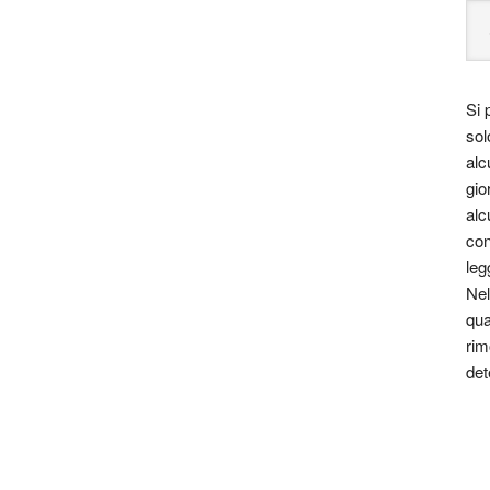
Si 
sol
alc
gio
alc
con
leg
Nel
qua
rim
det