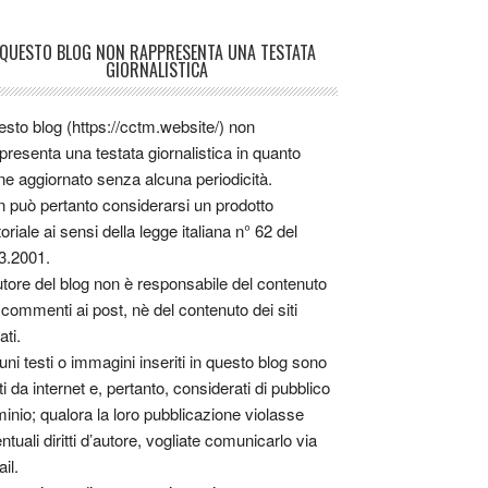
QUESTO BLOG NON RAPPRESENTA UNA TESTATA
GIORNALISTICA
sto blog (https://cctm.website/) non
presenta una testata giornalistica in quanto
ne aggiornato senza alcuna periodicità.
 può pertanto considerarsi un prodotto
toriale ai sensi della legge italiana n° 62 del
3.2001.
utore del blog non è responsabile del contenuto
 commenti ai post, nè del contenuto dei siti
ati.
uni testi o immagini inseriti in questo blog sono
tti da internet e, pertanto, considerati di pubblico
inio; qualora la loro pubblicazione violasse
ntuali diritti d’autore, vogliate comunicarlo via
il.