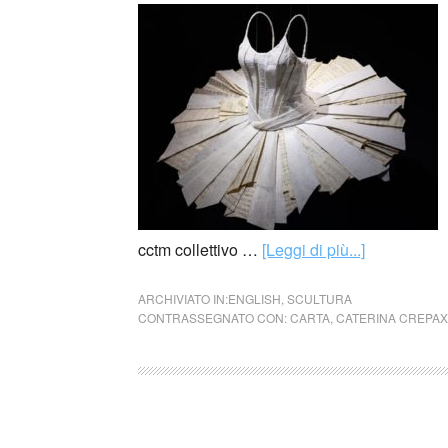
cctm collettivo …
[Leggi di più...]
ARCHIVIATO IN:
ENGLISH
,
SCULTURA
CONTRASSEGNATO CON:
CARTA
,
CATERINA CREPAX