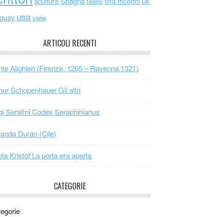
scultura
Spagna
uk
tina modotti
teatro
usa
uguay
varie
ARTICOLI RECENTI
te Alighieri (Firenze, 1265 – Ravenna,1321)
hur Schopenhauer Gli altri
gi Serafini Codex Seraphinianus
nda Durán (Cile)
ta Kristóf La porta era aperta
CATEGORIE
egorie