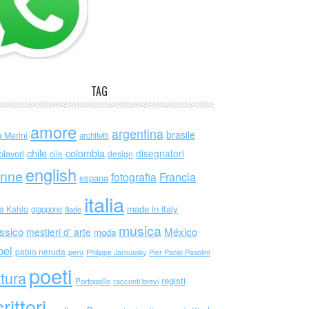
TAG
amore
argentina
brasile
a Merini
architetti
chile
colombia
disegnatori
olavori
cile
design
english
nne
Francia
fotografia
espana
italia
made in italy
da Kahlo
giappone
iliade
musica
ssico
México
mestieri d' arte
moda
bel
pablo neruda
perù
Philippe Jaroussky
Pier Paolo Pasolini
poeti
ttura
registi
Portogallo
racconti brevi
rittori