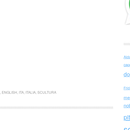
Ald
cap
do
Fri
,
ENGLISH
,
ITA
,
ITALIA
,
SCULTURA
me
no
pi
sc