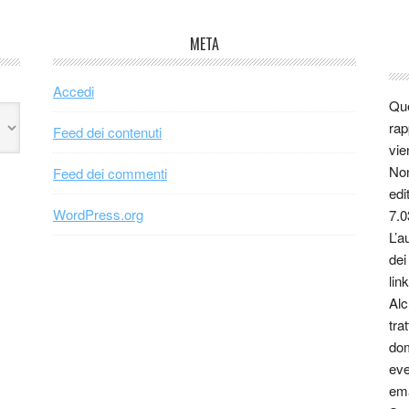
META
Accedi
Que
rap
Feed dei contenuti
vie
Non
Feed dei commenti
edi
WordPress.org
7.0
L’a
dei
link
Alc
tra
dom
eve
ema