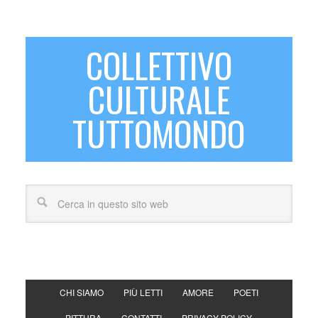
COLLETTIVO
CULTURALE
TUTTOMONDO
CHI SIAMO
PIÙ LETTI
AMORE
POETI
PITTURA
CONTATTI
PRIVACY POLICY