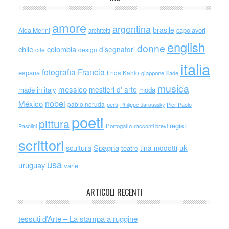
amore
argentina
brasile
capolavori
Alda Merini
architetti
english
donne
chile
colombia
disegnatori
cile
design
italia
Francia
fotografia
espana
Frida Kahlo
giappone
iliade
musica
messico
mestieri d' arte
made in italy
moda
nobel
México
pablo neruda
perù
Philippe Jaroussky
Pier Paolo
poeti
pittura
registi
Portogallo
racconti brevi
Pasolini
scrittori
scultura
Spagna
uk
tina modotti
teatro
usa
uruguay
varie
ARTICOLI RECENTI
tessuti d’Arte – La stampa a ruggine