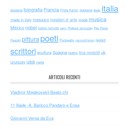
italia
Francia
fotografia
espana
Frida Kahlo
giappone
iliade
musica
messico
mestieri d' arte
made in italy
moda
nobel
México
pablo neruda
perù
Philippe Jaroussky
Pier Paolo
poeti
pittura
registi
Portogallo
racconti brevi
Pasolini
scrittori
scultura
Spagna
uk
tina modotti
teatro
usa
uruguay
varie
ARTICOLI RECENTI
Vladimir Majakovskij Beato chi
11 Iliade -A. Baricco Pandaro e Enea
Giovanni Verga da Eva