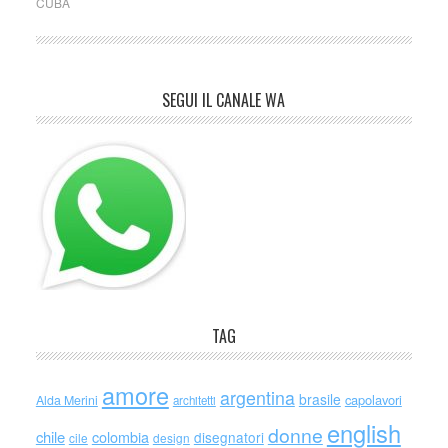
CUBA
SEGUI IL CANALE WA
TAG
amore
argentina
brasile
capolavori
Alda Merini
architetti
english
donne
chile
colombia
disegnatori
cile
design