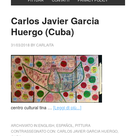
Carlos Javier Garcia
Huergo (Cuba)
31/03/2018
BY
CARLAITA
centro cultural tina …
[Leggi di più...]
ARCHIVIATO IN:
ENGLISH
,
ESPAÑOL
,
PITTURA
CONTRASSEGNATO CON:
CARLOS JAVIER GARCIA HUERGO
,