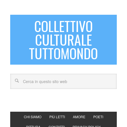
COLLETTIVO
CULTURALE
TUTTOMONDO
CHI SIAMO
PIÙ LETTI
AMORE
POETI
PITTURA
CONTATTI
PRIVACY POLICY