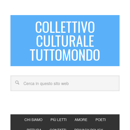
COLLETTIVO
CULTURALE
TUTTOMONDO
CHI SIAMO
PIÙ LETTI
AMORE
POETI
PITTURA
CONTATTI
PRIVACY POLICY