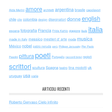
amore
argentina
brasile
capolavori
Alda Merini
architetti
english
donne
chile
colombia
disegnatori
cile
design
italia
Francia
fotografia
espana
Frida Kahlo
giappone
iliade
musica
messico
mestieri d' arte
made in italy
moda
nobel
México
pablo neruda
perù
Philippe Jaroussky
Pier Paolo
poeti
pittura
registi
Portogallo
racconti brevi
Pasolini
scrittori
scultura
Spagna
uk
tina modotti
teatro
usa
uruguay
varie
ARTICOLI RECENTI
Roberto Gervaso Cielo infinito