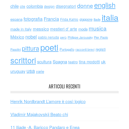
english
donne
chile
colombia
disegnatori
cile
design
italia
Francia
fotografia
espana
Frida Kahlo
giappone
iliade
musica
messico
mestieri d' arte
made in italy
moda
nobel
México
pablo neruda
perù
Philippe Jaroussky
Pier Paolo
poeti
pittura
registi
Portogallo
racconti brevi
Pasolini
scrittori
scultura
Spagna
uk
tina modotti
teatro
usa
uruguay
varie
ARTICOLI RECENTI
Henrik Nordbrandt L’amore è così logico
Vladimir Majakovskij Beato chi
11 Iliade -A. Baricco Pandaro e Enea