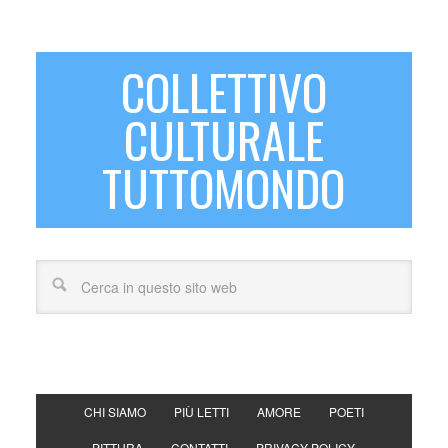
COLLETTIVO
CULTURALE
TUTTOMONDO
CHI SIAMO
PIÙ LETTI
AMORE
POETI
PITTURA
CONTATTI
PRIVACY POLICY