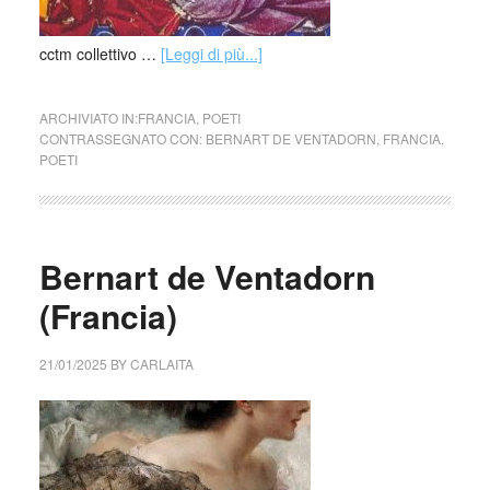
cctm collettivo …
[Leggi di più...]
ARCHIVIATO IN:
FRANCIA
,
POETI
CONTRASSEGNATO CON:
BERNART DE VENTADORN
,
FRANCIA
,
POETI
Bernart de Ventadorn
(Francia)
21/01/2025
BY
CARLAITA