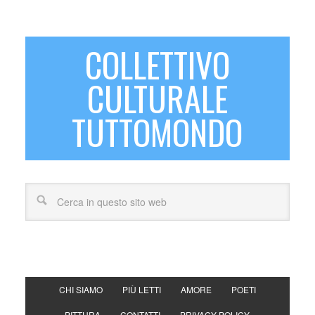
COLLETTIVO
CULTURALE
TUTTOMONDO
CHI SIAMO
PIÙ LETTI
AMORE
POETI
PITTURA
CONTATTI
PRIVACY POLICY