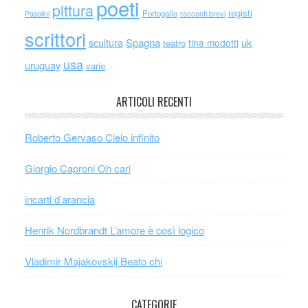
poeti
pittura
registi
Portogallo
racconti brevi
Pasolini
scrittori
scultura
Spagna
uk
tina modotti
teatro
usa
uruguay
varie
ARTICOLI RECENTI
Roberto Gervaso Cielo infinito
Giorgio Caproni Oh cari
incarti d’arancia
Henrik Nordbrandt L’amore è così logico
Vladimir Majakovskij Beato chi
CATEGORIE