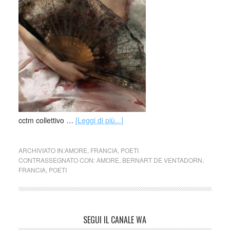
cctm collettivo …
[Leggi di più...]
ARCHIVIATO IN:
AMORE
,
FRANCIA
,
POETI
CONTRASSEGNATO CON:
AMORE
,
BERNART DE VENTADORN
,
FRANCIA
,
POETI
SEGUI IL CANALE WA