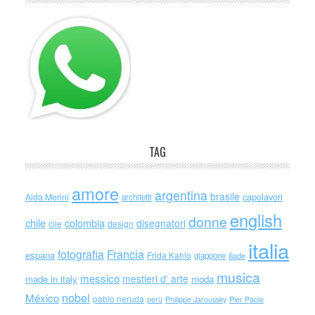
TAG
amore
argentina
brasile
capolavori
Alda Merini
architetti
english
donne
chile
colombia
disegnatori
cile
design
italia
Francia
fotografia
espana
Frida Kahlo
giappone
iliade
musica
messico
mestieri d' arte
made in italy
moda
nobel
México
pablo neruda
perù
Philippe Jaroussky
Pier Paolo