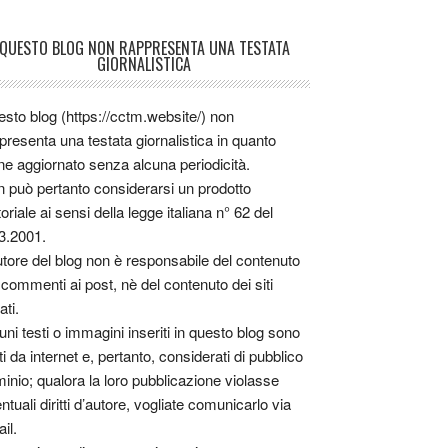
QUESTO BLOG NON RAPPRESENTA UNA TESTATA
GIORNALISTICA
sto blog (https://cctm.website/) non
presenta una testata giornalistica in quanto
ne aggiornato senza alcuna periodicità.
 può pertanto considerarsi un prodotto
toriale ai sensi della legge italiana n° 62 del
3.2001.
utore del blog non è responsabile del contenuto
 commenti ai post, nè del contenuto dei siti
ati.
uni testi o immagini inseriti in questo blog sono
tti da internet e, pertanto, considerati di pubblico
inio; qualora la loro pubblicazione violasse
ntuali diritti d’autore, vogliate comunicarlo via
il.