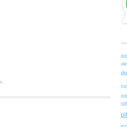
Ald
cap
do
TI
Fri
me
no
pi
sc