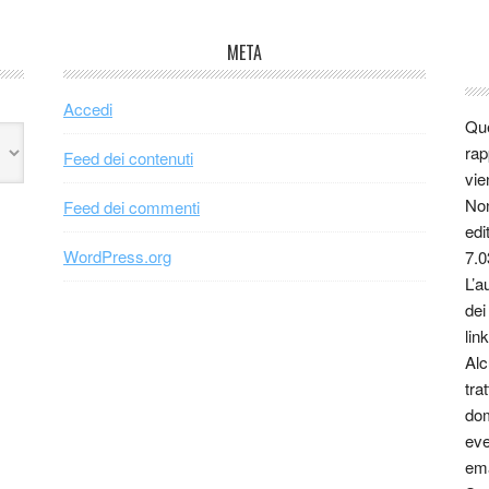
META
Accedi
Que
rap
Feed dei contenuti
vie
Non
Feed dei commenti
edi
WordPress.org
7.0
L’a
dei
link
Alc
tra
dom
eve
ema