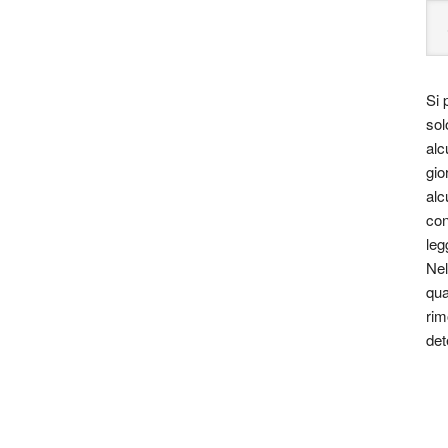
Si 
sol
alc
gio
alc
con
leg
Nel
qua
rim
det