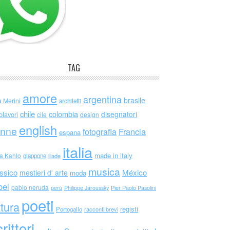
TAG
amore
argentina
brasile
a Merini
architetti
chile
colombia
disegnatori
olavori
cile
design
english
nne
Francia
fotografia
espana
italia
made in italy
da Kahlo
giappone
iliade
musica
ssico
México
mestieri d' arte
moda
bel
pablo neruda
perù
Philippe Jaroussky
Pier Paolo Pasolini
poeti
ttura
registi
Portogallo
racconti brevi
rittori