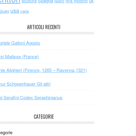
scultura
Spagna
uk
tina modotti
teatro
usa
uguay
varie
ARTICOLI RECENTI
riele Galloni Agosto
ri Matisse (France)
te Alighieri (Firenze, 1265 – Ravenna,1321)
hur Schopenhauer Gli altri
gi Serafini Codex Seraphinianus
CATEGORIE
egorie