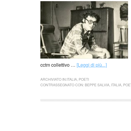
cctm collettivo …
[Leggi di più...]
ARCHIVIATO IN:
ITALIA
,
POETI
CONTRASSEGNATO CON:
BEPPE SALVIA
,
ITALIA
,
POE