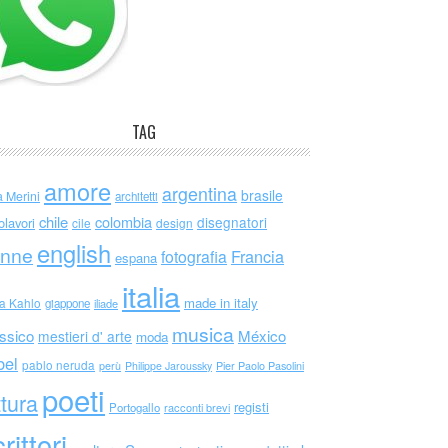
TAG
amore
argentina
brasile
a Merini
architetti
chile
colombia
disegnatori
olavori
cile
design
english
nne
Francia
fotografia
espana
italia
made in italy
da Kahlo
giappone
iliade
musica
ssico
México
mestieri d' arte
moda
bel
pablo neruda
perù
Philippe Jaroussky
Pier Paolo Pasolini
poeti
ttura
registi
Portogallo
racconti brevi
rittori