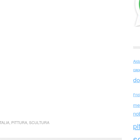
Ald
cap
do
Fri
me
no
ITALIA
,
PITTURA
,
SCULTURA
pi
sc