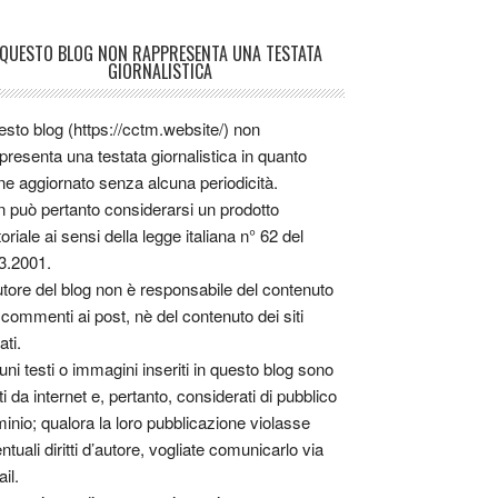
QUESTO BLOG NON RAPPRESENTA UNA TESTATA
GIORNALISTICA
sto blog (https://cctm.website/) non
presenta una testata giornalistica in quanto
ne aggiornato senza alcuna periodicità.
 può pertanto considerarsi un prodotto
toriale ai sensi della legge italiana n° 62 del
3.2001.
utore del blog non è responsabile del contenuto
 commenti ai post, nè del contenuto dei siti
ati.
uni testi o immagini inseriti in questo blog sono
tti da internet e, pertanto, considerati di pubblico
inio; qualora la loro pubblicazione violasse
ntuali diritti d’autore, vogliate comunicarlo via
il.