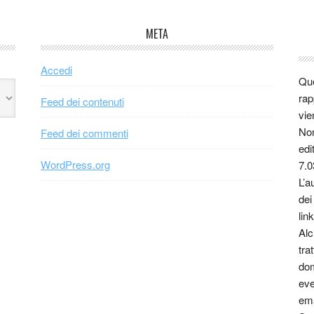
META
Accedi
Que
rap
Feed dei contenuti
vie
Non
Feed dei commenti
edi
WordPress.org
7.0
L’a
dei
link
Alc
tra
dom
eve
ema