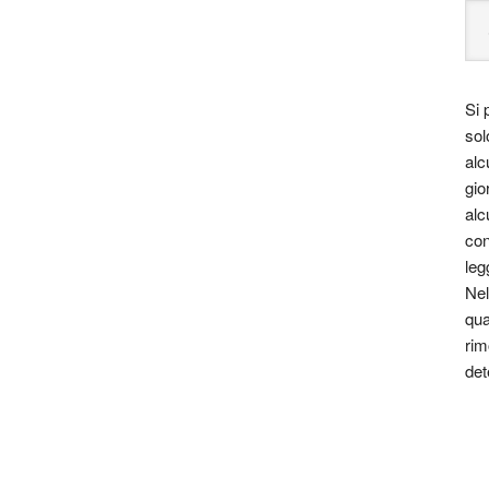
Si 
sol
alc
gio
alc
con
leg
Nel
qua
rim
det