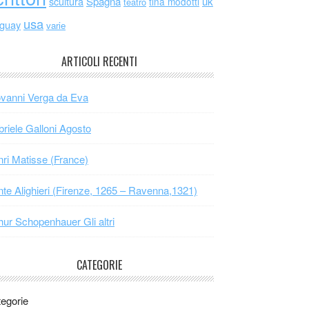
scultura
Spagna
uk
tina modotti
teatro
usa
uguay
varie
ARTICOLI RECENTI
vanni Verga da Eva
riele Galloni Agosto
ri Matisse (France)
te Alighieri (Firenze, 1265 – Ravenna,1321)
hur Schopenhauer Gli altri
CATEGORIE
egorie