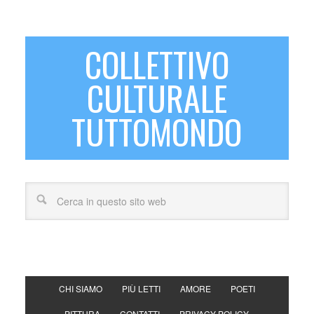
COLLETTIVO
CULTURALE
TUTTOMONDO
CHI SIAMO
PIÙ LETTI
AMORE
POETI
PITTURA
CONTATTI
PRIVACY POLICY