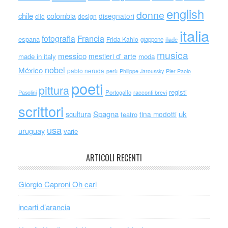
english
donne
chile
colombia
disegnatori
cile
design
italia
Francia
fotografia
espana
Frida Kahlo
giappone
iliade
musica
messico
mestieri d' arte
made in italy
moda
nobel
México
pablo neruda
perù
Philippe Jaroussky
Pier Paolo
poeti
pittura
registi
Portogallo
racconti brevi
Pasolini
scrittori
scultura
Spagna
uk
tina modotti
teatro
usa
uruguay
varie
ARTICOLI RECENTI
Giorgio Caproni Oh cari
incarti d’arancia