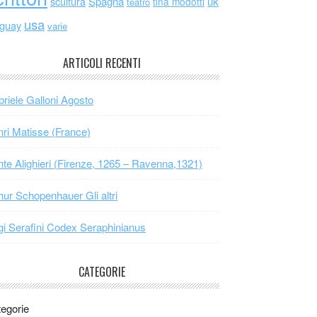
scultura
Spagna
uk
tina modotti
teatro
usa
uguay
varie
ARTICOLI RECENTI
riele Galloni Agosto
ri Matisse (France)
te Alighieri (Firenze, 1265 – Ravenna,1321)
hur Schopenhauer Gli altri
gi Serafini Codex Seraphinianus
CATEGORIE
egorie