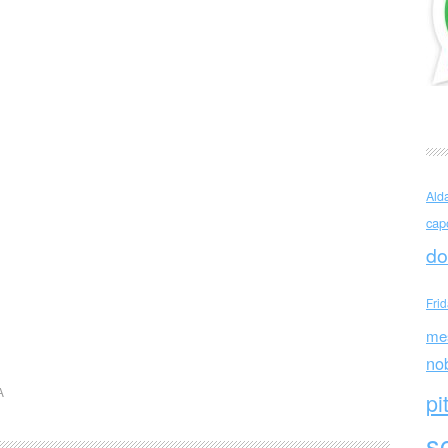
Ald
cap
do
Fri
me
no
A
pi
sc