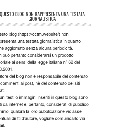
QUESTO BLOG NON RAPPRESENTA UNA TESTATA
GIORNALISTICA
sto blog (https://cctm.website/) non
presenta una testata giornalistica in quanto
ne aggiornato senza alcuna periodicità.
 può pertanto considerarsi un prodotto
toriale ai sensi della legge italiana n° 62 del
3.2001.
utore del blog non è responsabile del contenuto
 commenti ai post, nè del contenuto dei siti
ati.
uni testi o immagini inseriti in questo blog sono
tti da internet e, pertanto, considerati di pubblico
inio; qualora la loro pubblicazione violasse
ntuali diritti d’autore, vogliate comunicarlo via
il.