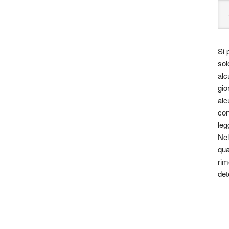
Si 
sol
alc
gio
alc
con
leg
Nel
qua
rim
det