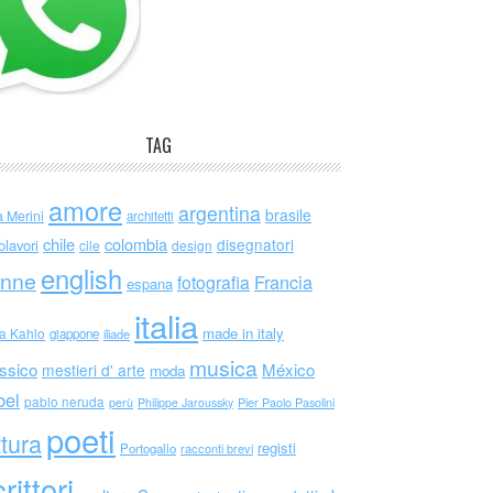
TAG
amore
argentina
brasile
a Merini
architetti
chile
colombia
disegnatori
olavori
cile
design
english
nne
Francia
fotografia
espana
italia
made in italy
da Kahlo
giappone
iliade
musica
ssico
México
mestieri d' arte
moda
bel
pablo neruda
perù
Philippe Jaroussky
Pier Paolo Pasolini
poeti
ttura
registi
Portogallo
racconti brevi
rittori