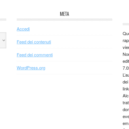
META
Accedi
Que
rap
Feed dei contenuti
vie
Non
Feed dei commenti
edi
WordPress.org
7.0
L’a
dei
link
Alc
tra
dom
eve
ema