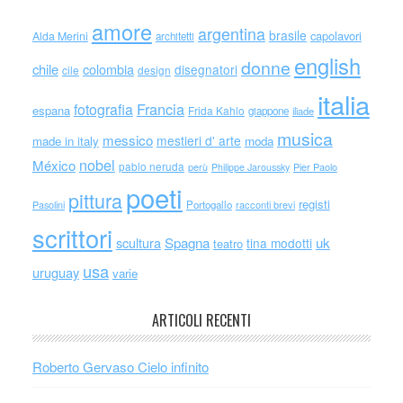
amore
argentina
brasile
capolavori
Alda Merini
architetti
english
donne
chile
colombia
disegnatori
cile
design
italia
Francia
fotografia
espana
Frida Kahlo
giappone
iliade
musica
messico
mestieri d' arte
made in italy
moda
nobel
México
pablo neruda
perù
Philippe Jaroussky
Pier Paolo
poeti
pittura
registi
Portogallo
racconti brevi
Pasolini
scrittori
scultura
Spagna
uk
tina modotti
teatro
usa
uruguay
varie
ARTICOLI RECENTI
Roberto Gervaso Cielo infinito