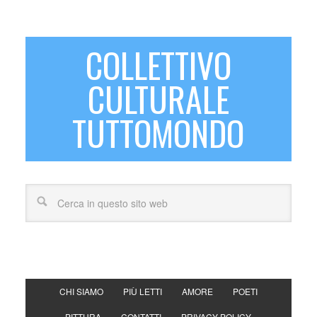
COLLETTIVO
CULTURALE
TUTTOMONDO
CHI SIAMO
PIÙ LETTI
AMORE
POETI
PITTURA
CONTATTI
PRIVACY POLICY