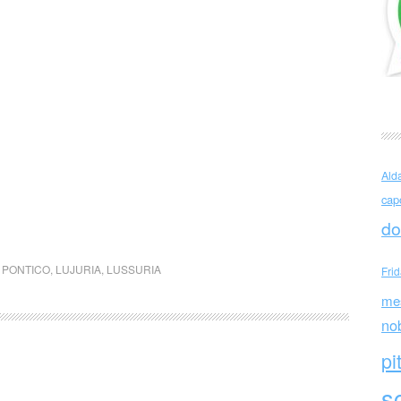
Ald
cap
do
 PONTICO
,
LUJURIA
,
LUSSURIA
Fri
me
no
pi
sc