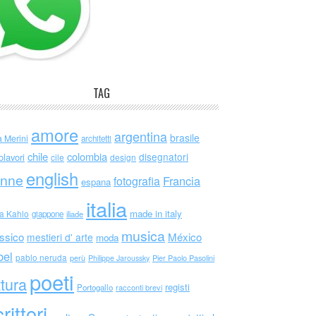
TAG
amore
argentina
brasile
a Merini
architetti
chile
colombia
disegnatori
olavori
cile
design
english
nne
Francia
fotografia
espana
italia
made in italy
da Kahlo
giappone
iliade
musica
ssico
México
mestieri d' arte
moda
bel
pablo neruda
perù
Philippe Jaroussky
Pier Paolo Pasolini
poeti
ttura
registi
Portogallo
racconti brevi
rittori