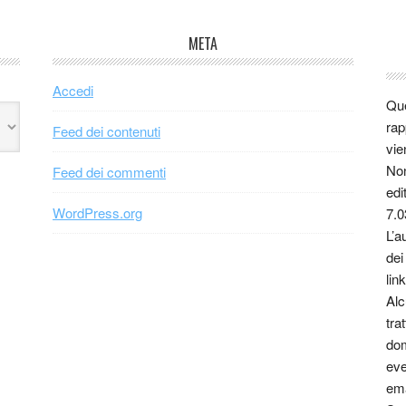
META
Accedi
Que
rap
Feed dei contenuti
vie
Non
Feed dei commenti
edi
WordPress.org
7.0
L’a
dei
link
Alc
tra
dom
eve
ema