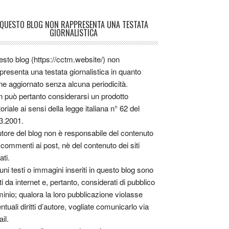
QUESTO BLOG NON RAPPRESENTA UNA TESTATA
GIORNALISTICA
sto blog (https://cctm.website/) non
presenta una testata giornalistica in quanto
ne aggiornato senza alcuna periodicità.
 può pertanto considerarsi un prodotto
toriale ai sensi della legge italiana n° 62 del
3.2001.
utore del blog non è responsabile del contenuto
 commenti ai post, nè del contenuto dei siti
ati.
uni testi o immagini inseriti in questo blog sono
tti da internet e, pertanto, considerati di pubblico
inio; qualora la loro pubblicazione violasse
ntuali diritti d’autore, vogliate comunicarlo via
il.