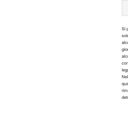
Si 
sol
alc
gio
alc
con
leg
Nel
qua
rim
det