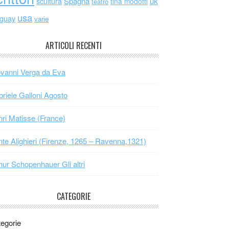
scultura
Spagna
uk
tina modotti
teatro
usa
uguay
varie
ARTICOLI RECENTI
vanni Verga da Eva
riele Galloni Agosto
ri Matisse (France)
te Alighieri (Firenze, 1265 – Ravenna,1321)
hur Schopenhauer Gli altri
CATEGORIE
egorie