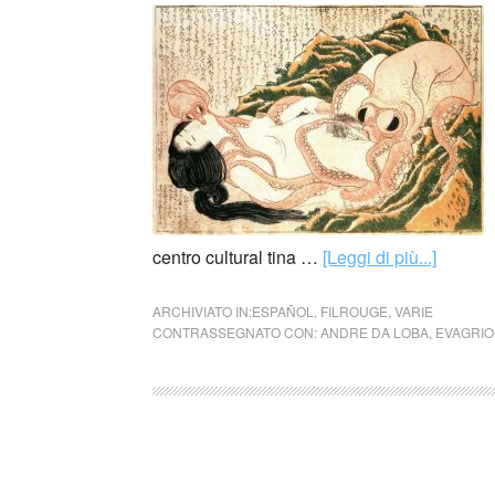
centro cultural tina …
[Leggi di più...]
ARCHIVIATO IN:
ESPAÑOL
,
FILROUGE
,
VARIE
CONTRASSEGNATO CON:
ANDRE DA LOBA
,
EVAGRIO